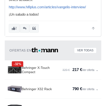
http://www.hifiplus.com/articles/vangelis-interview/
¡Un saludo a todos!
2
OFERTAS EN
VER TODAS
-32%
Behringer X-Touch
217 €
320 €
Ver oferta
→
Compact
790 €
Behringer X32 Rack
Ver oferta
→