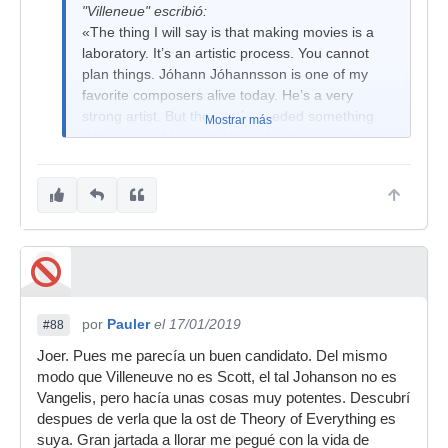
"Villeneue" escribió:
«The thing I will say is that making movies is a
laboratory. It’s an artistic process. You cannot
plan things. Jóhann Jóhannsson is one of my
favorite composers alive today. He’s a very
strong artist. But the movie needed something
Mostrar más
different, and I needed to go back to something
closer to Vangelis. Jóhann and I decided that I
will need to go in another direction — that’s what
I will say. I hope I have the chance to work with
him again because I think he’s really a fantastic
composer.»
por
Pauler
el 17/01/2019
#88
Joer. Pues me parecía un buen candidato. Del mismo
modo que Villeneuve no es Scott, el tal Johanson no es
Vangelis, pero hacía unas cosas muy potentes. Descubrí
despues de verla que la ost de Theory of Everything es
suya. Gran jartada a llorar me pegué con la vida de