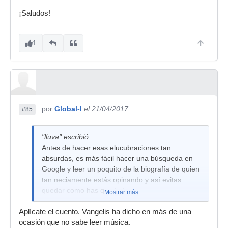
¡Saludos!
1
por
Global-l
el 21/04/2017
#85
"lluva" escribió:
Antes de hacer esas elucubraciones tan
absurdas, es más fácil hacer una búsqueda en
Google y leer un poquito de la biografía de quien
tan neciamente estás opinando y así evitas
quedar como has quedado.
Mostrar más
¿Tu crees que una familia muy rica con
Aplícate el cuento. Vangelis ha dicho en más de una
formación musical clásica no saben solfeo?.
ocasión que no sabe leer música.
Corramos un tupido velo a tu capacidad