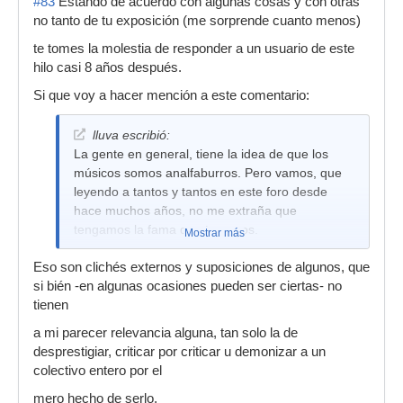
#83
Estando de acuerdo con algunas cosas y con otras
no tanto de tu exposición (me sorprende cuanto menos)
te tomes la molestia de responder a un usuario de este
hilo casi 8 años después.
Si que voy a hacer mención a este comentario:
lluva escribió:
La gente en general, tiene la idea de que los
músicos somos analfaburros. Pero vamos, que
leyendo a tantos y tantos en este foro desde
hace muchos años, no me extraña que
tengamos la fama que tenemos.
Mostrar más
Eso son clichés externos y suposiciones de algunos, que
si bién -en algunas ocasiones pueden ser ciertas- no
tienen
a mi parecer relevancia alguna, tan solo la de
desprestigiar, criticar por criticar u demonizar a un
colectivo entero por el
mero hecho de serlo.