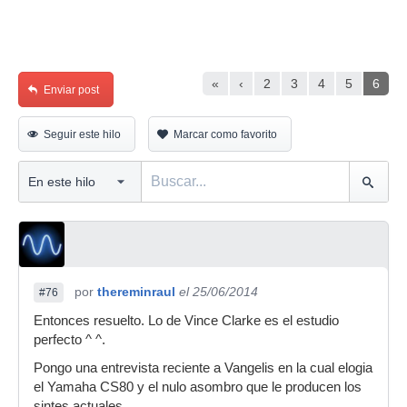
«
‹
2
3
4
5
6
Enviar post
Seguir este hilo
Marcar como favorito
por
thereminraul
el 25/06/2014
#76
Entonces resuelto. Lo de Vince Clarke es el estudio
perfecto ^ ^.
Pongo una entrevista reciente a Vangelis en la cual elogia
el Yamaha CS80 y el nulo asombro que le producen los
sintes actuales.