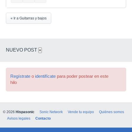
« Ir a Guitarras y bajos
NUEVO POST
×
Regístrate
o
identifícate
para poder postear en este
hilo
© 2026
Hispasonic
Sonic Network
Vende tu equipo
Quiénes somos
Avisos legales
Contacto