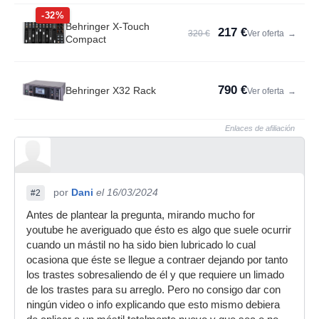
-32%
Behringer X-Touch
217 €
320 €
Ver oferta
→
Compact
790 €
Behringer X32 Rack
Ver oferta
→
Enlaces de afiliación
por
Dani
el 16/03/2024
#2
Antes de plantear la pregunta, mirando mucho for
youtube he averiguado que ésto es algo que suele ocurrir
cuando un mástil no ha sido bien lubricado lo cual
ocasiona que éste se llegue a contraer dejando por tanto
los trastes sobresaliendo de él y que requiere un limado
de los trastes para su arreglo. Pero no consigo dar con
ningún video o info explicando que esto mismo debiera