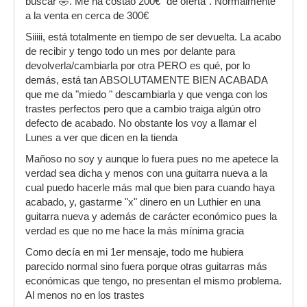
buscar 🤣. Me ha costao 200€ "de oferta". Normalmente
a la venta en cerca de 300€
Siiiii, está totalmente en tiempo de ser devuelta. La acabo
de recibir y tengo todo un mes por delante para
devolverla/cambiarla por otra PERO es qué, por lo
demás, está tan ABSOLUTAMENTE BIEN ACABADA
que me da "miedo " descambiarla y que venga con los
trastes perfectos pero que a cambio traiga algún otro
defecto de acabado. No obstante los voy a llamar el
Lunes a ver que dicen en la tienda
Mañoso no soy y aunque lo fuera pues no me apetece la
verdad sea dicha y menos con una guitarra nueva a la
cual puedo hacerle más mal que bien para cuando haya
acabado, y, gastarme "x" dinero en un Luthier en una
guitarra nueva y además de carácter económico pues la
verdad es que no me hace la más mínima gracia
Como decía en mi 1er mensaje, todo me hubiera
parecido normal sino fuera porque otras guitarras más
económicas que tengo, no presentan el mismo problema.
Al menos no en los trastes