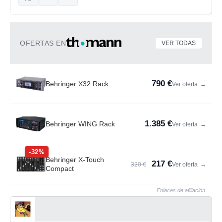
OFERTAS EN
VER TODAS
790 €
Behringer X32 Rack
Ver oferta
→
1.385 €
Behringer WING Rack
Ver oferta
→
-32%
Behringer X-Touch
217 €
320 €
Ver oferta
→
Compact
Enlaces de afiliación