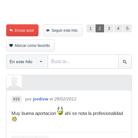
1
2
3
4
5
Enviar post
Seguir este hilo
Marcar como favorito
por
jordivw
el 28/02/2012
#16
Muy buena aportacion
ahí se nota la profesionalidad