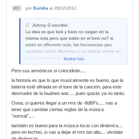
por
Euridia
el 28/02/2012
#23
Johnny G escribió:
La idea es que kick y bass no caigan en la
misma nota pero que estén en el tono no? si
están en diferente nota, las frecuencias qeu
excitaran serán diferentes y no podrán entrar en
fase ni cancelarse.
Mostrar más
Pero sus armónicos si coincidirán.....
la historia es que lo que musicalmente es bueno, que la
batería esté afinada en el tono de la canción, para este
desmadre de la loudnes war..... pues quizás ya no tanto.
Osea, si quieres llegar a un rms de -8dBFs..... vas a
tener que cambiar ciertas reglas de la música
"normal".....
también es bueno para la música tocar con dinámica....
pero en techno, si vas a dejar el rms tan alto.... olvídate
de dinámicas....