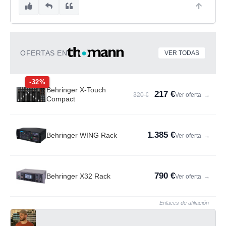
OFERTAS EN
VER TODAS
-32%
Behringer X-Touch
217 €
320 €
Ver oferta
→
Compact
1.385 €
Behringer WING Rack
Ver oferta
→
790 €
Behringer X32 Rack
Ver oferta
→
Enlaces de afiliación