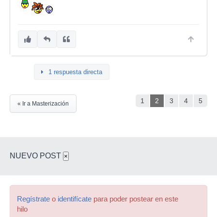
1 respuesta directa
1
2
3
4
5
« Ir a Masterización
NUEVO POST
×
Regístrate
o
identifícate
para poder postear en este
hilo