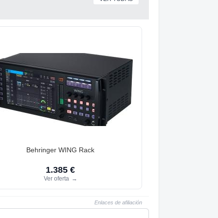
Behringer WING Rack
1.385 €
Ver oferta
→
Enlaces de afiliación