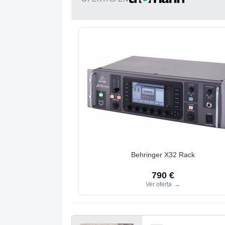
Behringer X32 Rack
790 €
Ver oferta
→