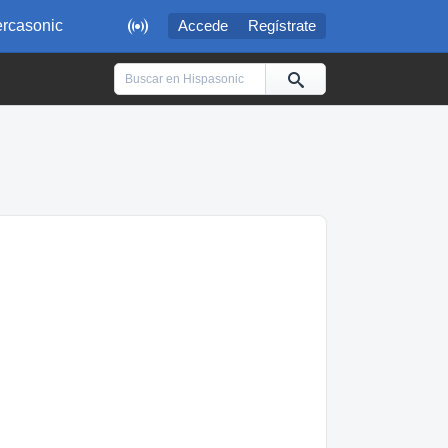

rcasonic
Accede
Regístrate