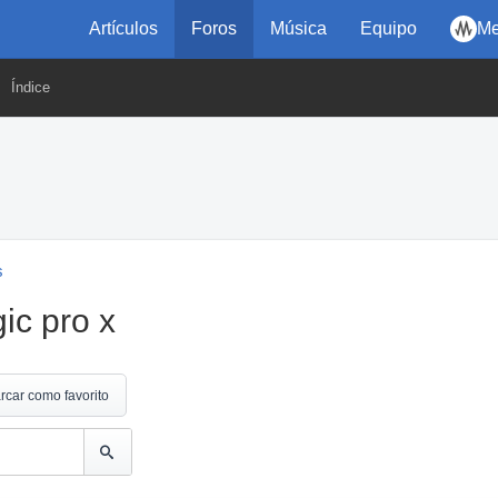
Artículos
Foros
Música
Equipo
Me
Índice
s
ic pro x
rcar como favorito