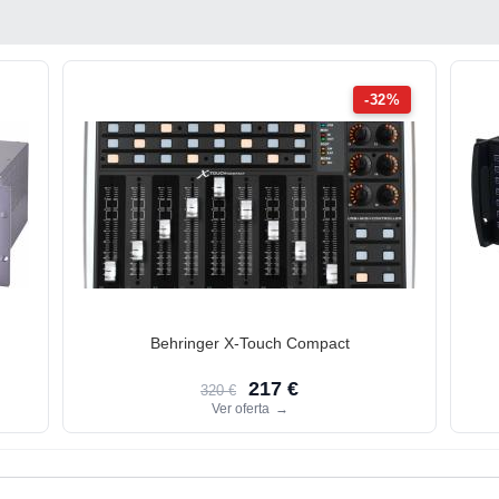
-32%
Behringer X-Touch Compact
217 €
320 €
Ver oferta
→