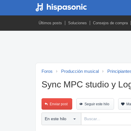
Últimos posts
Soluciones
Consejos de compra
Foros
Producción musical
Principiante
Sync MPC studio y Log
Enviar post
Seguir este hilo
Ma