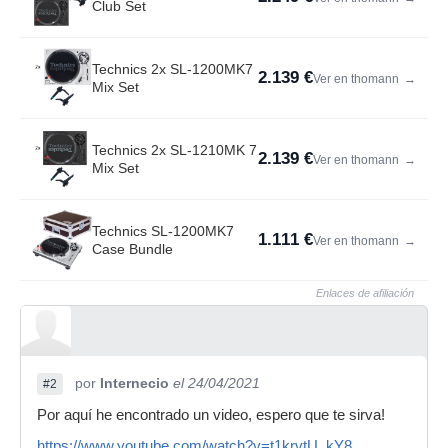
Club Set
Technics 2x SL-1200MK7
2.139 €
Ver en thomann
→
Mix Set
Technics 2x SL-1210MK 7
2.139 €
Ver en thomann
→
Mix Set
Technics SL-1200MK7
1.111 €
Ver en thomann
→
Case Bundle
Enlaces de afiliación
por
Internecio
el 24/04/2021
#2
Por aquí he encontrado un video, espero que te sirva!
https://www.youtube.com/watch?v=t1krvtU_kY8