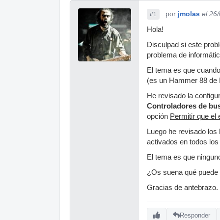
por
jmolas
el 26
#1
Hola!
Disculpad si este prob
problema de informátic
El tema es que cuando 
(es un Hammer 88 de 
He revisado la configu
Controladores de bus
opción
Permitir que el
Luego he revisado los
activados en todos los 
El tema es que ninguno
¿Os suena qué puede se
Gracias de antebrazo.
Responder