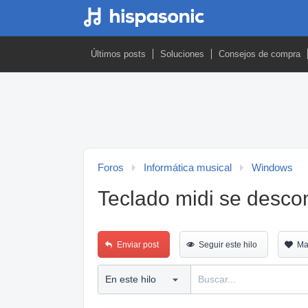
Últimos posts
Soluciones
Consejos de compra
Foros
Informática musical
Windows
Teclado midi se descon
Enviar post
Seguir este hilo
Ma