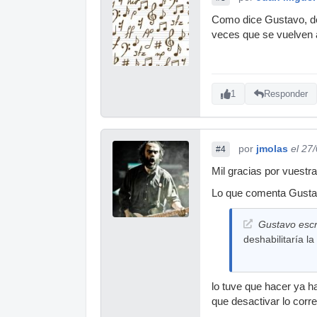
Como dice Gustavo, de
veces que se vuelven a
1
Responder
por
jmolas
el 27
#4
Mil gracias por vuestr
Lo que comenta Gust
Gustavo escr
deshabilitaría l
lo tuve que hacer ya h
que desactivar lo cor