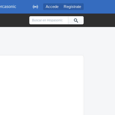

rcasonic
Accede
Regístrate