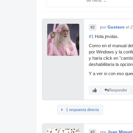
Ver oferta
→
por
Gustavo
el 
#2
#1
Hola jmolas.
Como en el manual del
por Windows y la confi
y haría click en "cambi
deshabilitaría la opci
Y a ver si con eso qued
Responder
1 respuesta directa
por
Juan Miguel
#3