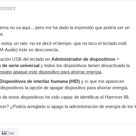
/07/2023
lema no va aquí... pero me ha dado la impresión que podría ser un
a.
estoy un rato -no sé decir el tiempo- que no toco el teclado midi
M-Audio) éste se desconecta.
ración USB del teclado en
Administrador de dispositivos
>
 de serie universal
y todos los dispositivos tienen desactivado la
 equipo apague este dispositivo para ahorrar energía
.
Dispositivos de interfaz humana (HID)
y sí que me aparecen
dispositivos la opción de apagar dispositivo para ahorrar energía.
 de estos dispositivos he sido capaz de identificar el Hammer 88.
r? ¿Podría arreglarlo si apago la administración de energía de los
Citar