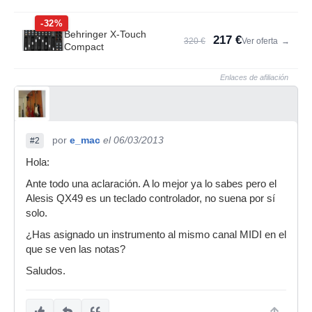
-32%
Behringer X-Touch
217 €
320 €
Ver oferta
→
Compact
Enlaces de afiliación
por
e_mac
el 06/03/2013
#2
Hola:
Ante todo una aclaración. A lo mejor ya lo sabes pero el
Alesis QX49 es un teclado controlador, no suena por sí
solo.
¿Has asignado un instrumento al mismo canal MIDI en el
que se ven las notas?
Saludos.