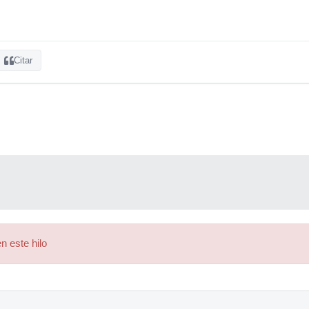
Citar
n este hilo