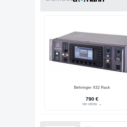
Behringer X32 Rack
790 €
Ver oferta
→