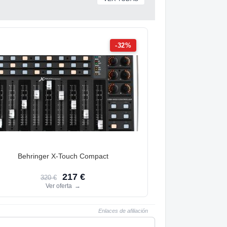
-32%
Behringer X-Touch Compact
217 €
320 €
Ver oferta
→
Enlaces de afiliación