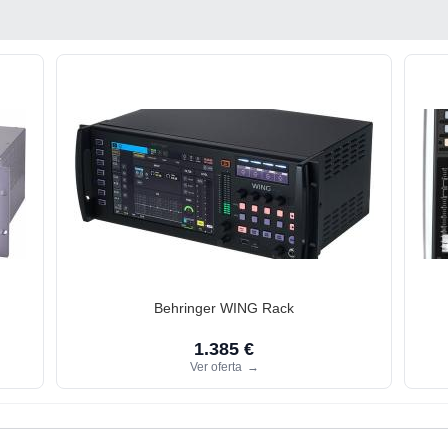
Behringer WING Rack
1.385 €
Ver oferta
→