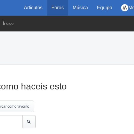
Artículos
Foros
Música
Equipo
Me
Índice
 como haceis esto
rcar como favorito