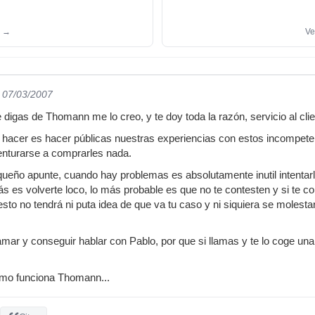
n
→
Ve
l 07/03/2007
igas de Thomann me lo creo, y te doy toda la razón, servicio al clien
hacer es hacer públicas nuestras experiencias con estos incompeten
enturarse a comprarles nada.
eño apunte, cuando hay problemas es absolutamente inutil intentarlos
ás es volverte loco, lo más probable es que no te contesten y si te 
sto no tendrá ni puta idea de que va tu caso y ni siquiera se molestar
lamar y conseguir hablar con Pablo, por que si llamas y te lo coge 
como funciona Thomann...