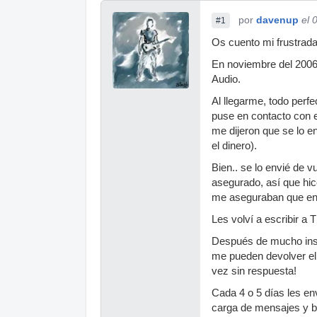
por
davenup
el 
#1
Os cuento mi frustrada
En noviembre del 2006 
Audio.
Al llegarme, todo perf
puse en contacto con e
me dijeron que se lo en
el dinero).
Bien.. se lo envié de v
asegurado, así que hic
me aseguraban que en
Les volví a escribir 
Después de mucho insis
me pueden devolver el d
vez sin respuesta!
Cada 4 o 5 días les en
carga de mensajes y bla