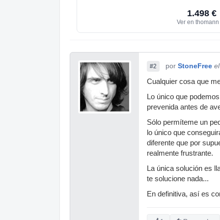
1.498 €
Ver en thoman
por
StoneFree
e
#2
Cualquier cosa que me d
Lo único que podemos 
prevenida antes de av
Sólo permíteme un pequ
lo único que conseguir
diferente que por supue
realmente frustrante.
La única solución es l
te solucione nada...
En definitiva, así es 