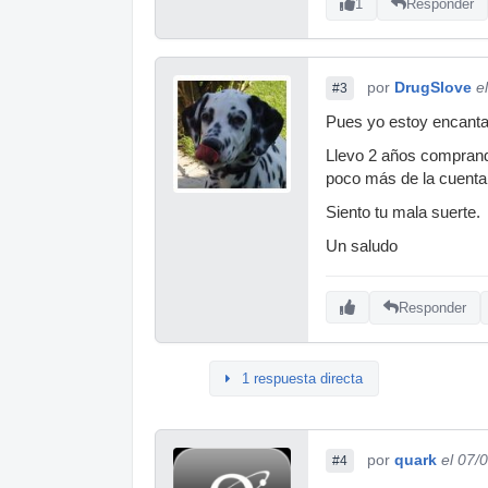
1
Responder
por
DrugSlove
e
#3
Pues yo estoy encant
Llevo 2 años comprand
poco más de la cuenta
Siento tu mala suerte.
Un saludo
Responder
1 respuesta directa
por
quark
el 07/
#4