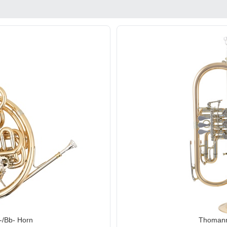
/Bb- Horn
Thomann