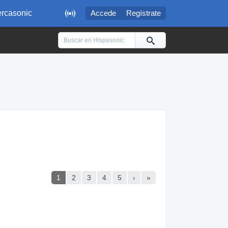

rcasonic
Accede
Regístrate
1
2
3
4
5
›
»