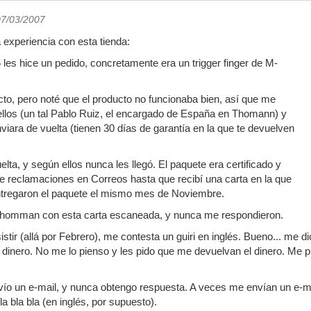
07/03/2007
 experiencia con esta tienda:
les hice un pedido, concretamente era un trigger finger de M-
ecto, pero noté que el producto no funcionaba bien, así que me
llos (un tal Pablo Ruiz, el encargado de España en Thomann) y
viara de vuelta (tienen 30 días de garantía en la que te devuelven
uelta, y según ellos nunca les llegó. El paquete era certificado y
e reclamaciones en Correos hasta que recibí una carta en la que
tregaron el paquete el mismo mes de Noviembre.
a Thomman con esta carta escaneada, y nunca me respondieron.
tir (allá por Febrero), me contesta un guiri en inglés. Bueno... me d
inero. No me lo pienso y les pido que me devuelvan el dinero. Me pide
vío un e-mail, y nunca obtengo respuesta. A veces me envían un e-m
 bla bla (en inglés, por supuesto).