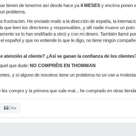
ue tienen de tenerme así desde hace ya
4 MESES
y encima ponen e
 un problema.
na frustración. He enviado mails a la dirección de españa, la internacion
a que leen los directores y responsables, y allí nadie mueve un put
amente se lo han endiñado a otro) y con mi dinero. También llamé po
el español y que no entiende lo que le digo, no tiene ningún compa
e atención al cliente? ¿Así se ganan la confianza de los clientes
aquel que dude:
NO COMPRÉIS EN THOMMAN
ntes, y si alguno de nosotros tiene un problema no se van a molestar e
 les compro y la primera que sale mal... he comprado en otras tiend
Citar