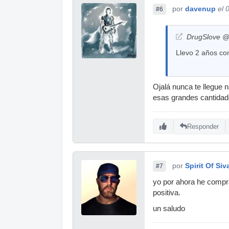
por
davenup
el 
#6
DrugSlove @ 
Llevo 2 años co
Ojalá nunca te llegue 
esas grandes cantidade
Responder
por
Spirit Of Si
#7
yo por ahora he compr
positiva.
un saludo