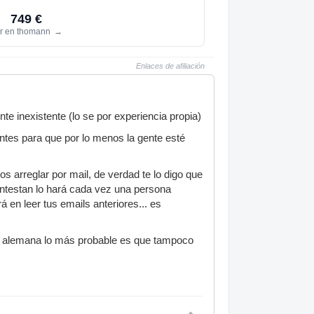
749 €
r en thomann
→
Enlaces de afiliación
te inexistente (lo se por experiencia propia)
tes para que por lo menos la gente esté
 arreglar por mail, de verdad te lo digo que
contestan lo hará cada vez una persona
á en leer tus emails anteriores... es
una alemana lo más probable es que tampoco