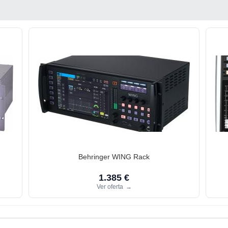
Behringer WING Rack
1.385 €
Ver oferta
→