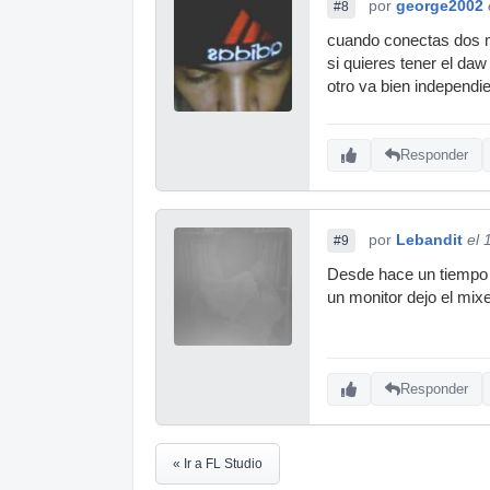
por
george2002
#8
cuando conectas dos mo
si quieres tener el daw
otro va bien independi
Responder
por
Lebandit
el 
#9
Desde hace un tiempo 
un monitor dejo el mixer
Responder
« Ir a FL Studio