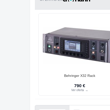
Behringer X32 Rack
790 €
Ver oferta
→