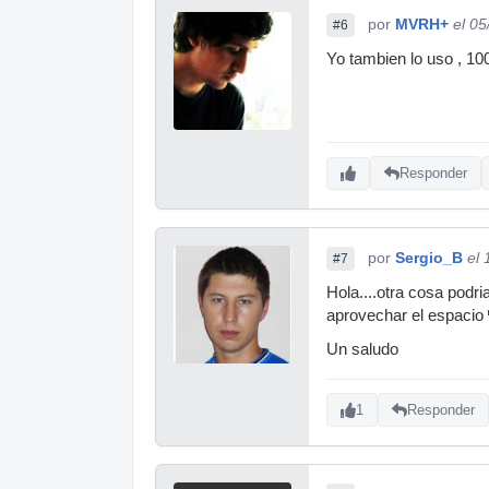
por
MVRH+
el 0
#6
Yo tambien lo uso , 10
Responder
por
Sergio_B
el
#7
Hola....otra cosa podri
aprovechar el espacio
Un saludo
1
Responder