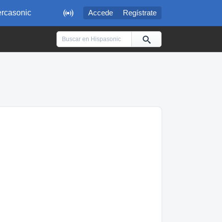

rcasonic
Accede
Regístrate