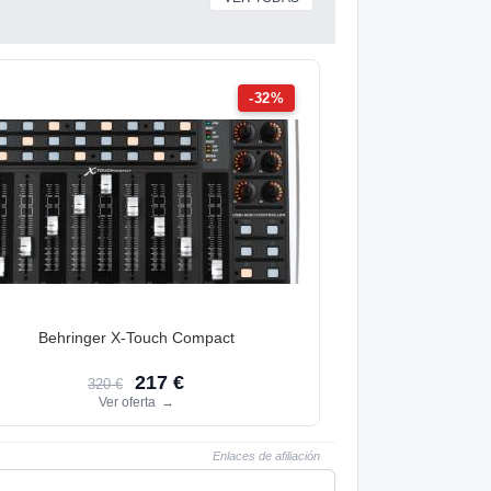
-32%
Behringer X-Touch Compact
217 €
320 €
Ver oferta
→
Enlaces de afiliación