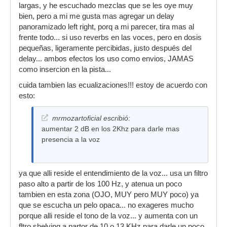
largas, y he escuchado mezclas que se les oye muy
bien, pero a mi me gusta mas agregar un delay
panoramizado left right, porq a mi parecer, tira mas al
frente todo... si uso reverbs en las voces, pero en dosis
pequeñas, ligeramente percibidas, justo después del
delay... ambos efectos los uso como envios, JAMAS
como insercion en la pista...
cuida tambien las ecualizaciones!!! estoy de acuerdo con
esto:
mrmozartoficial escribió:
aumentar 2 dB en los 2Khz para darle mas
presencia a la voz
ya que alli reside el entendimiento de la voz... usa un filtro
paso alto a partir de los 100 Hz, y atenua un poco
tambien en esta zona (OJO, MUY pero MUY poco) ya
que se escucha un pelo opaca... no exageres mucho
porque alli reside el tono de la voz... y aumenta con un
fltro shelving a partor de 10 o 13 KHz para darle un poco