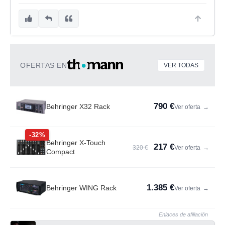
OFERTAS EN
VER TODAS
790 €
Behringer X32 Rack
Ver oferta
→
-32%
Behringer X-Touch
217 €
320 €
Ver oferta
→
Compact
1.385 €
Behringer WING Rack
Ver oferta
→
Enlaces de afiliación