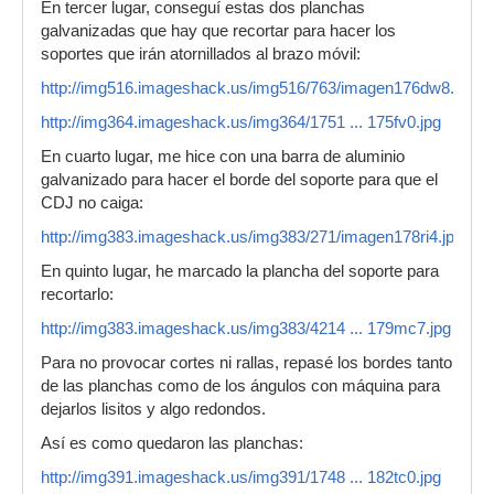
En tercer lugar, conseguí estas dos planchas
galvanizadas que hay que recortar para hacer los
soportes que irán atornillados al brazo móvil:
http://img516.imageshack.us/img516/763/imagen176dw8.jpg
http://img364.imageshack.us/img364/1751 ... 175fv0.jpg
En cuarto lugar, me hice con una barra de aluminio
galvanizado para hacer el borde del soporte para que el
CDJ no caiga:
http://img383.imageshack.us/img383/271/imagen178ri4.jpg
En quinto lugar, he marcado la plancha del soporte para
recortarlo:
http://img383.imageshack.us/img383/4214 ... 179mc7.jpg
Para no provocar cortes ni rallas, repasé los bordes tanto
de las planchas como de los ángulos con máquina para
dejarlos lisitos y algo redondos.
Así es como quedaron las planchas:
http://img391.imageshack.us/img391/1748 ... 182tc0.jpg