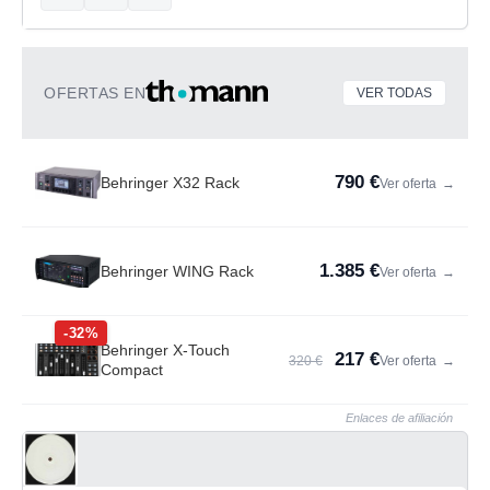
OFERTAS EN
VER TODAS
790 €
Behringer X32 Rack
Ver oferta
→
1.385 €
Behringer WING Rack
Ver oferta
→
-32%
Behringer X-Touch
217 €
320 €
Ver oferta
→
Compact
Enlaces de afiliación