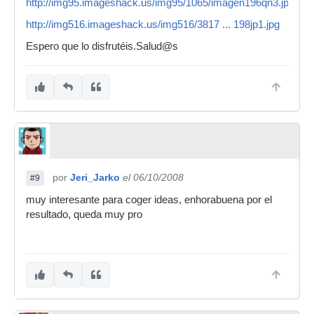
http://img95.imageshack.us/img95/1065/imagen196qn3.jpg
http://img516.imageshack.us/img516/3817 ... 198jp1.jpg
Espero que lo disfrutéis.Salud@s
por
Jeri_Jarko
el 06/10/2008
#9
muy interesante para coger ideas, enhorabuena por el
resultado, queda muy pro