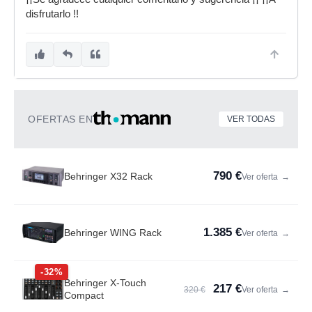
disfrutarlo !!
OFERTAS EN
VER TODAS
790 €
Behringer X32 Rack
Ver oferta
→
1.385 €
Behringer WING Rack
Ver oferta
→
-32%
Behringer X-Touch
217 €
320 €
Ver oferta
→
Compact