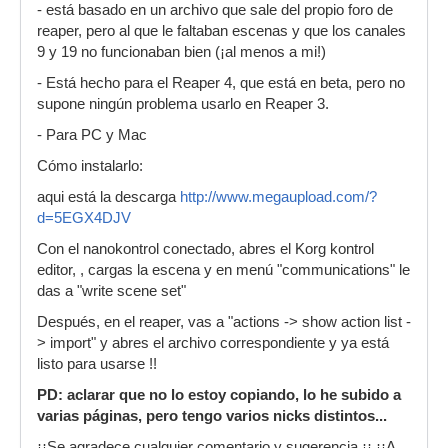
- está basado en un archivo que sale del propio foro de
reaper, pero al que le faltaban escenas y que los canales
9 y 19 no funcionaban bien (¡al menos a mi!)
- Está hecho para el Reaper 4, que está en beta, pero no
supone ningún problema usarlo en Reaper 3.
- Para PC y Mac
Cómo instalarlo:
aqui está la descarga
http://www.megaupload.com/?
d=5EGX4DJV
Con el nanokontrol conectado, abres el Korg kontrol
editor, , cargas la escena y en menú "communications" le
das a "write scene set"
Después, en el reaper, vas a "actions -> show action list -
> import" y abres el archivo correspondiente y ya está
listo para usarse !!
PD: aclarar que no lo estoy copiando, lo he subido a
varias páginas, pero tengo varios nicks distintos...
¡¡Se agradece cualquier comentario y sugerencia ¡¡ ¡¡A