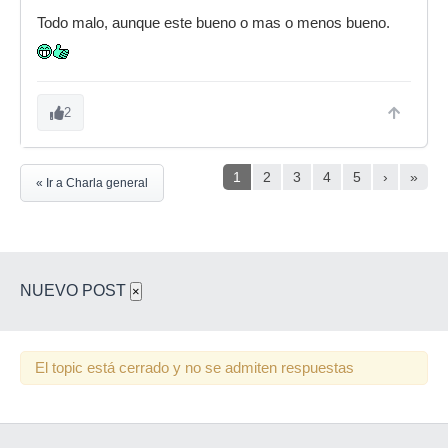
Todo malo, aunque este bueno o mas o menos bueno.
2
1
2
3
4
5
›
»
« Ir a Charla general
NUEVO POST
×
El topic está cerrado y no se admiten respuestas