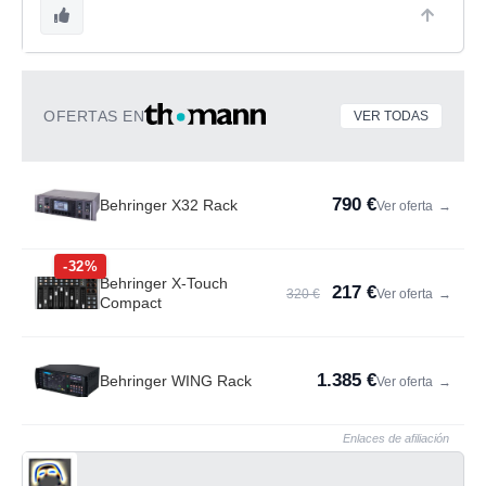
OFERTAS EN
VER TODAS
790 €
Behringer X32 Rack
Ver oferta
→
-32%
Behringer X-Touch
217 €
320 €
Ver oferta
→
Compact
1.385 €
Behringer WING Rack
Ver oferta
→
Enlaces de afiliación