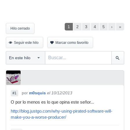
1
2
3
4
5
›
»
Hilo cerrado
Seguir este hilo
Marcar como favorito
por
m0squis
el 10/12/2013
#1
O por lo menos es lo que opina este señor...
http://blog.justgo.com/why-using-pirated-software-will-
make-you-a-worse-producer/