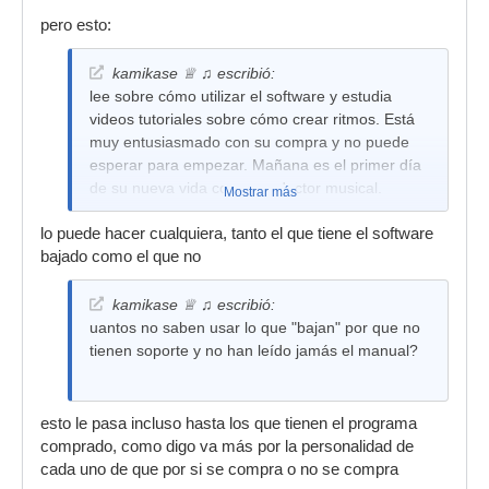
pero esto:
kamikase ♕ ♫ escribió:
lee sobre cómo utilizar el software y estudia
videos tutoriales sobre cómo crear ritmos. Está
muy entusiasmado con su compra y no puede
esperar para empezar. Mañana es el primer día
de su nueva vida como productor musical.
Mostrar más
Cuando ya tiene Logic, comienza a hacer beats
lo puede hacer cualquiera, tanto el que tiene el software
de inmediato porque conoce el concepto y el
bajado como el que no
camino en el software. Su creatividad se desata.
Seguro que hay algunos baches en el camino,
kamikase ♕ ♫ escribió:
puede perder el control de vez en cuando, pero
uantos no saben usar lo que "bajan" por que no
debido a que pagó por el software, esta más
tienen soporte y no han leído jamás el manual?
decidido a dominarlo.
esto le pasa incluso hasta los que tienen el programa
comprado, como digo va más por la personalidad de
cada uno de que por si se compra o no se compra