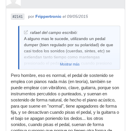
por
Frippertronic
el 09/05/2015
#2141
rafael del campo escribió:
A alguno mas le sucede, utilizando un pedal
dumper (bien regulado por su polaridad) de que
casi todos los sonidos (cuerdas, sintes, etc) se
extiendan tanto tiempo como mantengas
presionado el pedal? Es decir, cuando presiono
Mostrar más
el pedal, sotiene la nota hasta que lo suelte,
Pero hombre, eso es normal, el pedal de sostenido se
cosa que es completamente irreal y provoca que
emplea con pianos nada más (en teoría), también se
al soltarlo se corte de una manera horrible
puede emplear con vibráfono, clave, guitarra, porque son
instrumentos percutidos o punteados, y suenan en
sostenido de forma natural, de hecho el piano acústico,
para que suene en "normal", tiene apagadores de forma
fija, y se desactivan cuando pisas el pedal, y la guitarra o
el bajo se apagan poniendo los dedos... los otros
sonidos, cuando pisas el pedal, suenan de forma
continua supongo que porque no tienen otra forma de