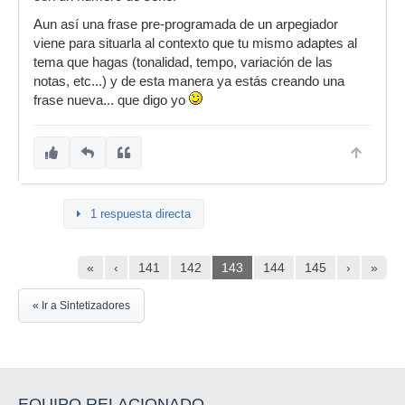
Aun así una frase pre-programada de un arpegiador
viene para situarla al contexto que tu mismo adaptes al
tema que hagas (tonalidad, tempo, variación de las
notas, etc...) y de esta manera ya estás creando una
frase nueva... que digo yo
1 respuesta directa
«
‹
141
142
143
144
145
›
»
« Ir a Sintetizadores
EQUIPO RELACIONADO