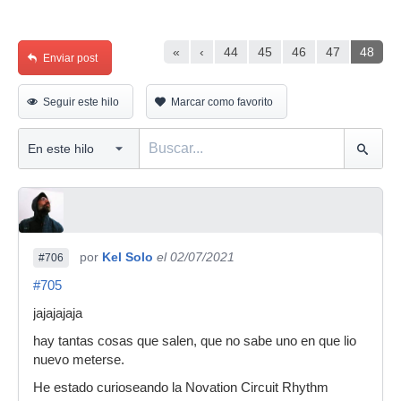
«
‹
44
45
46
47
48
Enviar post
Seguir este hilo
Marcar como favorito
por
Kel Solo
el 02/07/2021
#706
#705
jajajajaja
hay tantas cosas que salen, que no sabe uno en que lio
nuevo meterse.
He estado curioseando la Novation Circuit Rhythm