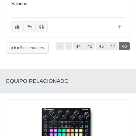
Saludos
«
‹
44
45
46
47
48
« Ir a Sintetizadores
EQUIPO RELACIONADO