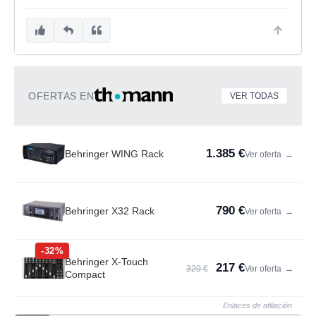
OFERTAS EN
VER TODAS
1.385 €
Behringer WING Rack
Ver oferta
→
790 €
Behringer X32 Rack
Ver oferta
→
-32%
Behringer X-Touch
217 €
320 €
Ver oferta
→
Compact
Enlaces de afiliación