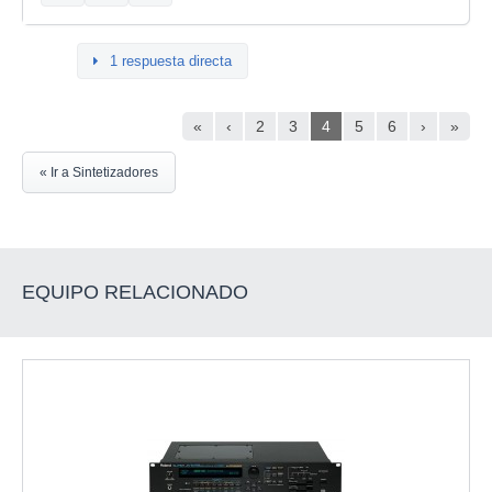
1 respuesta directa
«
‹
2
3
4
5
6
›
»
« Ir a Sintetizadores
EQUIPO RELACIONADO