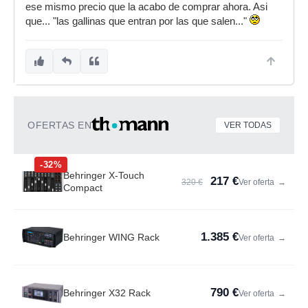
ese mismo precio que la acabo de comprar ahora. Asi
que... "las gallinas que entran por las que salen..."
OFERTAS EN
VER TODAS
-32%
Behringer X-Touch
217 €
320 €
Ver oferta
→
Compact
1.385 €
Behringer WING Rack
Ver oferta
→
790 €
Behringer X32 Rack
Ver oferta
→