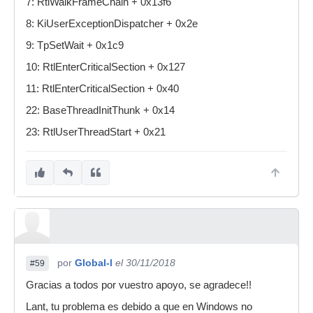
7: RtlWalkFrameChain + 0x13f6
8: KiUserExceptionDispatcher + 0x2e
9: TpSetWait + 0x1c9
10: RtlEnterCriticalSection + 0x127
11: RtlEnterCriticalSection + 0x40
22: BaseThreadInitThunk + 0x14
23: RtlUserThreadStart + 0x21
por
Global-l
el 30/11/2018
#59
Gracias a todos por vuestro apoyo, se agradece!!
Lant, tu problema es debido a que en Windows no