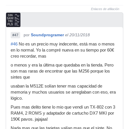
Enlaces de afiliación
por
Soundprogramer
el 20/11/2018
#47
#46
No es un precio muy indecente, está mas o menos
en lo normal. Yo la compré nueva en su tiempo por 60€
creo recordar, mas
o menos y era la última que quedaba en la tienda. Pero
son mas raras de encontrar que las M256 porque los
sintes que
usaban la M512E solían tener mas capacidad de
memoria y muchos usuarios se arreglaban con eso, era
lógico.
Pues mas delito tiene lo mio que vendí un TX-802 con 3
RAM4, 2 ROMS y adaptador de cartucho DX7 MKI por
190€ pavos. jajajaa!
Nada mas que las tarjetas valían mas que el sinte. No