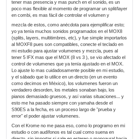
tener mas presencia y mas punch en el sonido, es un
poco mas flexible al momento de programar un split/layer
en combi, es mas fácil de controlar el volumen y
mezcla de estos, como anécdota para ejemplificar esto;
yo ya tenía muchos sonidos programados en el MOX8
(splits, layers, multitimbres, etc), y fue simple importarlos
al MOXF8 pues son compatibles, conecte el teclado en
mi estudio para ajustar volumenes y mezcla, pues al
tener 5 IFX mas que el MOX (8 vs 3 ), se vio afectado el
control de volumenes que ya tenía ajustado en el MOX.
Lo ajuste lo mas cuidadosamente posible en mi estudio,
y el sábado que lo utilice en un directo (en un evento
como decimos en México), los volumenes fueron un
verdadero desorden, los metales sonaban bajo, los
pianos demasiado gruesos, y así varias situaciones... y
esto me ha pasado siempre con yamaha desde el
S90ES a la fecha, es un proceso largo de "prueba y
error" el poder ajustar volumenes.
Con el Krome no me pasa eso, como lo programo en mi
estudio o con audífonos es tal cual como suena en
directo, sin importar si sale en estereo o monoaural hacia