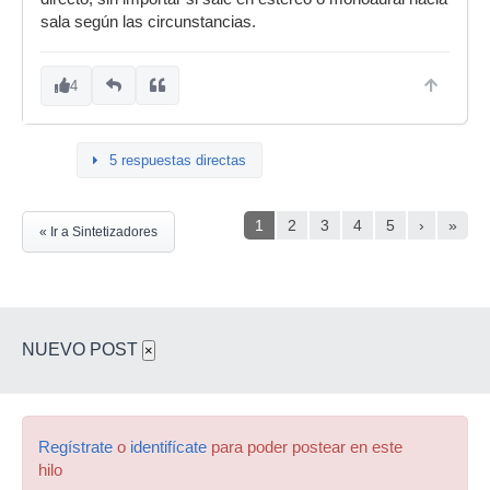
sala según las circunstancias.
4
5 respuestas directas
1
2
3
4
5
›
»
« Ir a Sintetizadores
NUEVO POST
×
Regístrate
o
identifícate
para poder postear en este
hilo