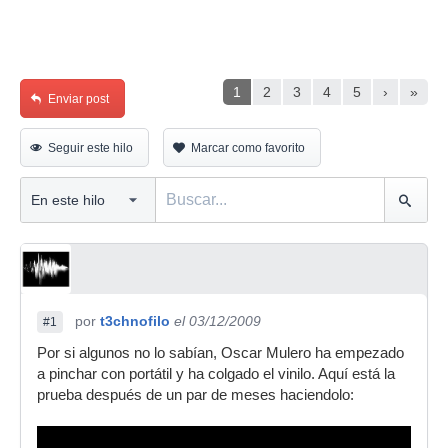
1
2
3
4
5
›
»
Enviar post
Seguir este hilo
Marcar como favorito
por
t3chnofilo
el 03/12/2009
#1
Por si algunos no lo sabían, Oscar Mulero ha empezado
a pinchar con portátil y ha colgado el vinilo. Aquí está la
prueba después de un par de meses haciendolo: