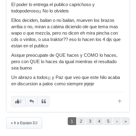
El poder lo entrega el publico caprichoso y
todopoderoso¡¡ No lo olvideis
Ellos deciden, bailan o no bailan, mueven los brazos
arriba o no, miran a cabina diciendo ole que tema mas
wapo o que mezcla, pero no dicen eh mira pincha con
cds o vinilos, o usa traktor?? eso lo hacen los 4 djs que
estan en el publico
Asique preocupate de QUE haces y COMO lo haces,
pero con QUE lo haces da igual mientras el resultado
sea bueno
Un abrazo a todos¡¡ y Paz que veo que este hilo acaba
en discursion a palos como siempre jejeje
2
1
2
3
4
5
›
»
« Ir a Equipo DJ