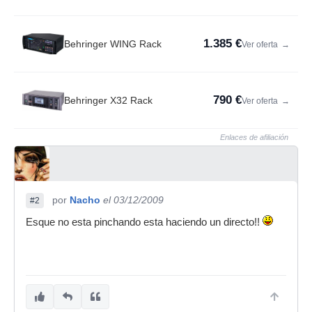
1.385 €
Behringer WING Rack
Ver oferta
→
790 €
Behringer X32 Rack
Ver oferta
→
Enlaces de afiliación
por
Nacho
el 03/12/2009
#2
Esque no esta pinchando esta haciendo un directo!!