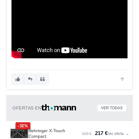
OFERTAS EN
VER TODAS
-32%
Behringer X-Touch
217 €
320 €
Ver oferta
→
Compact