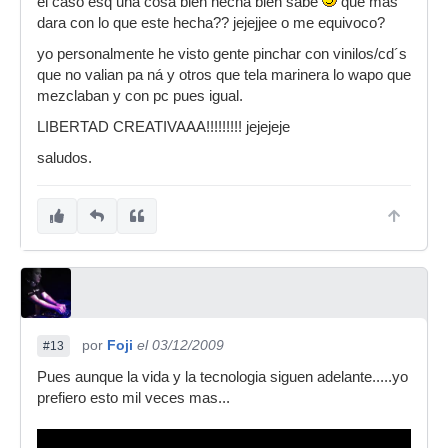
el caso esq una cosa bien hecha bien sabe
que mas
dara con lo que este hecha?? jejejjee o me equivoco?
yo personalmente he visto gente pinchar con vinilos/cd´s
que no valian pa ná y otros que tela marinera lo wapo que
mezclaban y con pc pues igual.
LIBERTAD CREATIVAAA!!!!!!!!! jejejeje
saludos.
por
Foji
el 03/12/2009
#13
Pues aunque la vida y la tecnologia siguen adelante.....yo
prefiero esto mil veces mas...