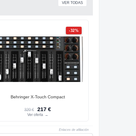
VER TODAS
-32%
Behringer X-Touch Compact
217 €
320 €
Ver oferta
→
Enlaces de afiliación