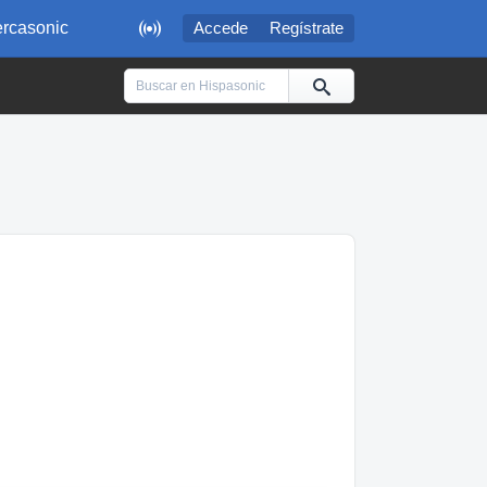

rcasonic
Accede
Regístrate