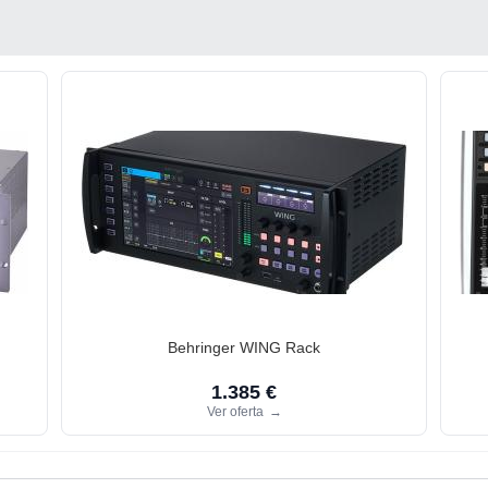
Behringer WING Rack
1.385 €
Ver oferta
→