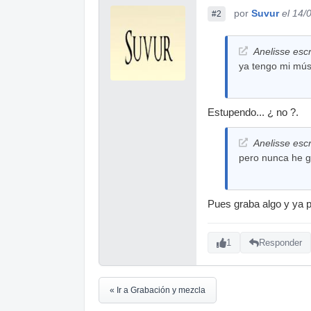
por
Suvur
el 14/
#2
Anelisse escr
ya tengo mi músi
Estupendo... ¿ no ?.
Anelisse escr
pero nunca he g
Pues graba algo y ya 
1
Responder
« Ir a Grabación y mezcla