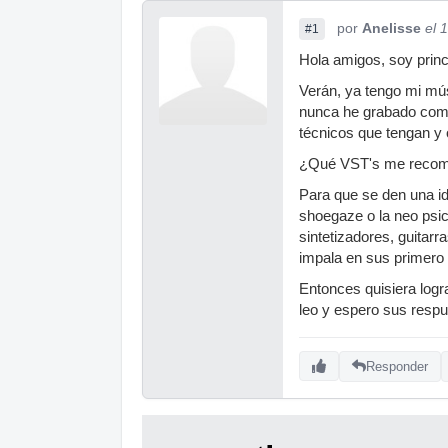
por
Anelisse
el 
#1
Hola amigos, soy princ
Verán, ya tengo mi músi
nunca he grabado como 
técnicos que tengan y 
¿Qué VST's me recomi
Para que se den una id
shoegaze o la neo psic
sintetizadores, guitarr
impala en sus primero 
Entonces quisiera logra
leo y espero sus resp
Responder