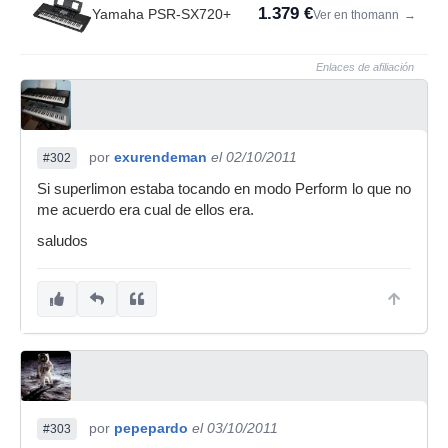
1.379 €
Yamaha PSR-SX720+
Ver en thomann
→
Enlaces de afiliación
por
exurendeman
el 02/10/2011
#302
Si superlimon estaba tocando en modo Perform lo que no
me acuerdo era cual de ellos era.
saludos
por
pepepardo
el 03/10/2011
#303