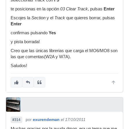
seleccionas
Track
con
F5
te posicionas en la opción
03 Clear Track
, pulsas
Enter
Escojes la
Section
y el
Track
que quieres borrar, pulsas
Enter
confirmas pulsando
Yes
y pista borrada!
Creo que las únicas librerias que carga el MO6/MO8 son
las que comentas(W2A y W7A).
Saludos!
por
exurendeman
el 17/10/2011
#314
Muchas gracias por la ayuda dmon, era un tema que me