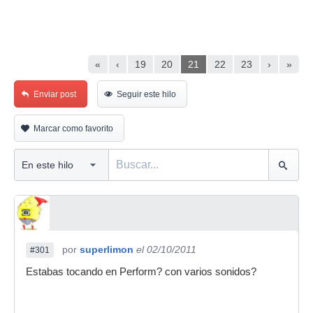
«
‹
19
20
21
22
23
›
»
Enviar post
Seguir este hilo
Marcar como favorito
por
superlimon
el 02/10/2011
#301
Estabas tocando en Perform? con varios sonidos?