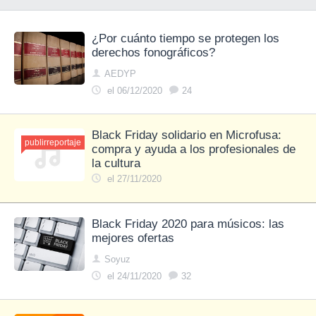
¿Por cuánto tiempo se protegen los
derechos fonográficos?
AEDYP
el 06/12/2020
24
Black Friday solidario en Microfusa:
publirreportaje
compra y ayuda a los profesionales de
la cultura
el 27/11/2020
Black Friday 2020 para músicos: las
mejores ofertas
Soyuz
el 24/11/2020
32