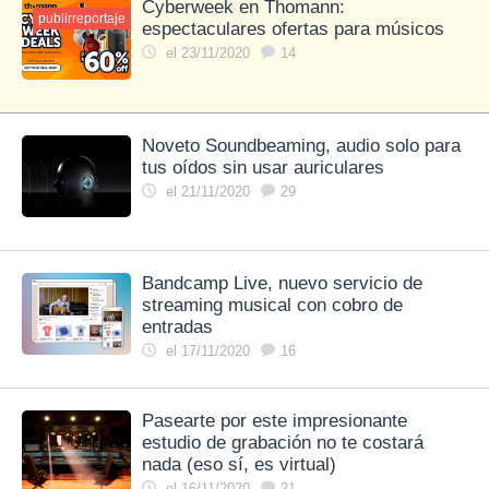
Cyberweek en Thomann:
publirreportaje
espectaculares ofertas para músicos
el 23/11/2020
14
Noveto Soundbeaming, audio solo para
tus oídos sin usar auriculares
el 21/11/2020
29
Bandcamp Live, nuevo servicio de
streaming musical con cobro de
entradas
el 17/11/2020
16
Pasearte por este impresionante
estudio de grabación no te costará
nada (eso sí, es virtual)
el 16/11/2020
21