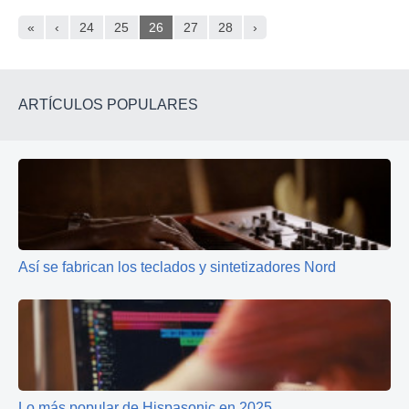
«
‹
24
25
26
27
28
›
ARTÍCULOS POPULARES
Así se fabrican los teclados y sintetizadores Nord
Lo más popular de Hispasonic en 2025