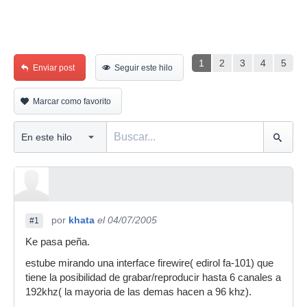
1
2
3
4
5
Enviar post
Seguir este hilo
Marcar como favorito
por
khata
el 04/07/2005
#1
Ke pasa peña.
estube mirando una interface firewire( edirol fa-101) que
tiene la posibilidad de grabar/reproducir hasta 6 canales a
192khz( la mayoria de las demas hacen a 96 khz).