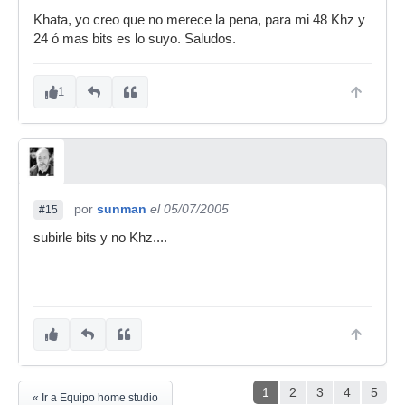
Khata, yo creo que no merece la pena, para mi 48 Khz y
24 ó mas bits es lo suyo. Saludos.
1
por
sunman
el 05/07/2005
#15
subirle bits y no Khz....
1
2
3
4
5
« Ir a Equipo home studio