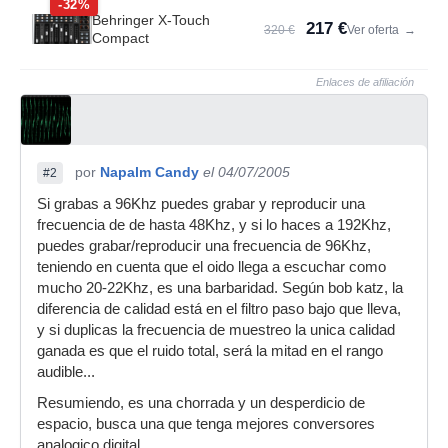
-32%
Behringer X-Touch
217 €
320 €
Ver oferta
→
Compact
Enlaces de afiliación
por
Napalm Candy
el 04/07/2005
#2
Si grabas a 96Khz puedes grabar y reproducir una
frecuencia de de hasta 48Khz, y si lo haces a 192Khz,
puedes grabar/reproducir una frecuencia de 96Khz,
teniendo en cuenta que el oido llega a escuchar como
mucho 20-22Khz, es una barbaridad. Según bob katz, la
diferencia de calidad está en el filtro paso bajo que lleva,
y si duplicas la frecuencia de muestreo la unica calidad
ganada es que el ruido total, será la mitad en el rango
audible...
Resumiendo, es una chorrada y un desperdicio de
espacio, busca una que tenga mejores conversores
analogico digital