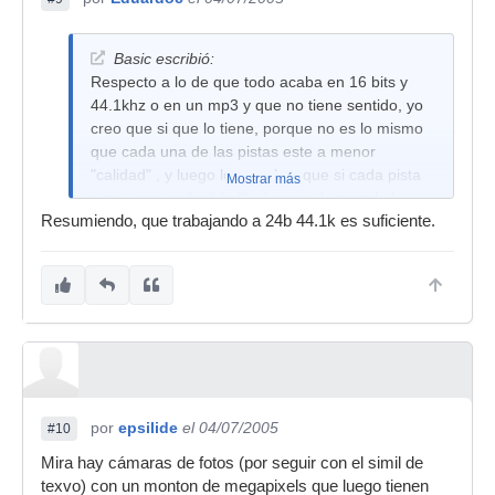
Basic escribió:
Respecto a lo de que todo acaba en 16 bits y
44.1khz o en un mp3 y que no tiene sentido, yo
creo que si que lo tiene, porque no es lo mismo
que cada una de las pistas este a menor
"calidad" , y luego lo mezcles, que si cada pista
Mostrar más
esta a mayor "calidad" y luego a la mezcla le
Resumiendo, que trabajando a 24b 44.1k es suficiente.
bajes la calidad.
por
epsilide
el 04/07/2005
#10
Mira hay cámaras de fotos (por seguir con el simil de
texvo) con un monton de megapixels que luego tienen