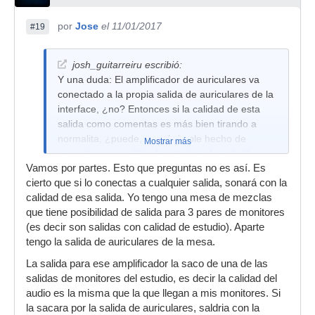
por
Jose
el 11/01/2017
#19
josh_guitarreiru escribió:
Y una duda: El amplificador de auriculares va
conectado a la propia salida de auriculares de la
interface, ¿no? Entonces si la calidad de esta
salida como comentas es más bien tirando a
normalita, ¿puede, por el simple hecho de
Mostrar más
conectar un amplificador, mejorar la señal?
Vamos por partes. Esto que preguntas no es así. Es
cierto que si lo conectas a cualquier salida, sonará con la
calidad de esa salida. Yo tengo una mesa de mezclas
que tiene posibilidad de salida para 3 pares de monitores
(es decir son salidas con calidad de estudio). Aparte
tengo la salida de auriculares de la mesa.
La salida para ese amplificador la saco de una de las
salidas de monitores del estudio, es decir la calidad del
audio es la misma que la que llegan a mis monitores. Si
la sacara por la salida de auriculares, saldria con la