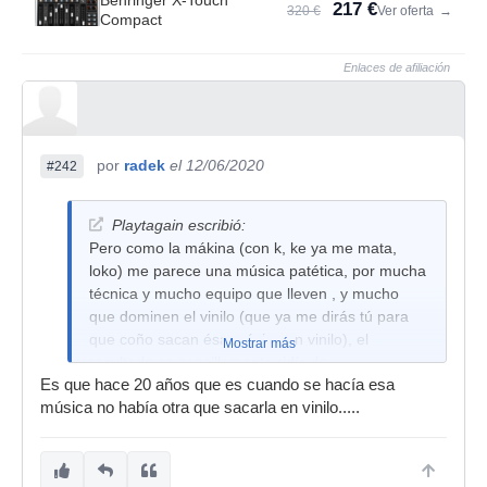
Behringer X-Touch
217 €
320 €
Ver oferta
→
Compact
Enlaces de afiliación
por
radek
el 12/06/2020
#242
Playtagain escribió:
Pero como la mákina (con k, ke ya me mata,
loko) me parece una música patética, por mucha
técnica y mucho equipo que lleven , y mucho
que dominen el vinilo (que ya me dirás tú para
que coño sacan ésa música en vinilo), el
Mostrar más
resultado es sencillamente ridículo.
Es que hace 20 años que es cuando se hacía esa
música no había otra que sacarla en vinilo.....