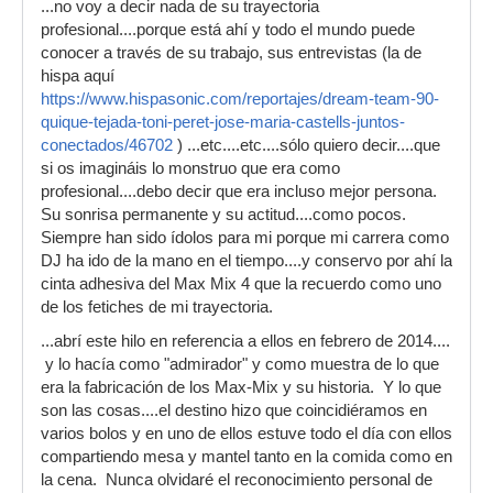
...no voy a decir nada de su trayectoria
profesional....porque está ahí y todo el mundo puede
conocer a través de su trabajo, sus entrevistas (la de
hispa aquí
https://www.hispasonic.com/reportajes/dream-team-90-
quique-tejada-toni-peret-jose-maria-castells-juntos-
conectados/46702
) ...etc....etc....sólo quiero decir....que
si os imagináis lo monstruo que era como
profesional....debo decir que era incluso mejor persona.
Su sonrisa permanente y su actitud....como pocos.
Siempre han sido ídolos para mi porque mi carrera como
DJ ha ido de la mano en el tiempo....y conservo por ahí la
cinta adhesiva del Max Mix 4 que la recuerdo como uno
de los fetiches de mi trayectoria.
...abrí este hilo en referencia a ellos en febrero de 2014....
y lo hacía como "admirador" y como muestra de lo que
era la fabricación de los Max-Mix y su historia. Y lo que
son las cosas....el destino hizo que coincidiéramos en
varios bolos y en uno de ellos estuve todo el día con ellos
compartiendo mesa y mantel tanto en la comida como en
la cena. Nunca olvidaré el reconocimiento personal de