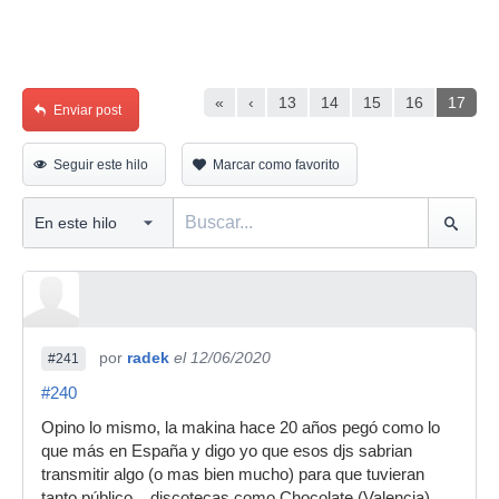
«
‹
13
14
15
16
17
Enviar post
Seguir este hilo
Marcar como favorito
por
radek
el 12/06/2020
#241
#240
Opino lo mismo, la makina hace 20 años pegó como lo
que más en España y digo yo que esos djs sabrian
transmitir algo (o mas bien mucho) para que tuvieran
tanto público....discotecas como Chocolate (Valencia),