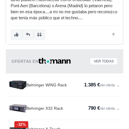
Pont Aeri (Barcelona) o Arena (Madrid) lo petaron pero
bien en esa época....a mi no me gustaba pero reconozco
que tenía más público que el techno....
OFERTAS EN
VER TODAS
1.385 €
Behringer WING Rack
Ver oferta
→
790 €
Behringer X32 Rack
Ver oferta
→
-32%