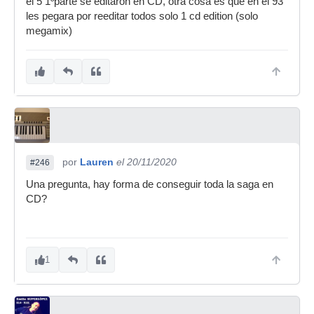
el 5 1ºparte se editaron en CD, otra cosa es que en el 93
les pegara por reeditar todos solo 1 cd edition (solo
megamix)
por
Lauren
el 20/11/2020
#246
Una pregunta, hay forma de conseguir toda la saga en
CD?
1