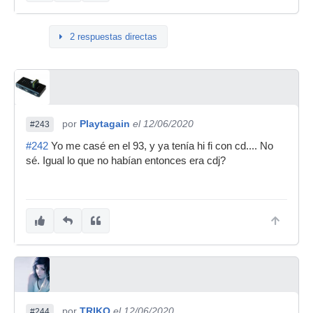
2 respuestas directas
por
Playtagain
el 12/06/2020
#243
#242
Yo me casé en el 93, y ya tenía hi fi con cd.... No
sé. Igual lo que no habían entonces era cdj?
por
TRIKO
el 12/06/2020
#244