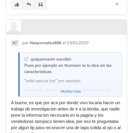
por
Harpocrates666
el 03/01/2010
#7
quiquemartin escribió:
Pues por ejemplo en thomann te lo dice en las
caracteristicas.
"solid spruce top" por ejemplo.
Menos de 250 no creo que haya ninguna con
Mostrar más
tapa solida.
A bueno, es que por aca por donde vivo tocaria hacer un
Mi consejo es que por el presupuesto que tienes
trabajo de investigacion antes de ir a la tienda, que nadie
te la pilles sin amplificar, y luego le pongAs tu
pone la informacion necesaria en la pagina y los
cuando vuelvas a tener dinero el tipo de pastilla
vendedoras tampoco tienen idea, por eso te preguntaba
que quieras. Yo a mi Yamaha le he puesto en la
por algun tip para reconocer una de tapa solida al ojo o al
boca una pastilla de una les paul. Para mi gusto