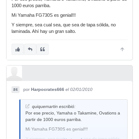
1000 euros parriba.
Mi Yamaha FG730S es genial!!!
Y siempre, sea cual sea, que sea de tapa sólida, no
laminada. Ahí hay un gran salto.
por
Harpocrates666
el 02/01/2010
#4
quiquemartin escribió:
Por ese precio, Yamaha o Takamine, Ovations a
partir de 1000 euros parriba.
Mi Yamaha FG730S es genial!!!
Y siempre, sea cual sea, que sea de tapa sólida,