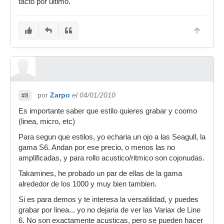
tacto por ultimo.
suenan mucho mejor las pastillas de boca o los
micros de dentro de la guitarra que las de debajo
del puente, que suena a plastico y en directo
acopla.
por
Zarpo
el 04/01/2010
#8
Es importante saber que estilo quieres grabar y coomo
(linea, micro, etc)
Para segun que estilos, yo echaria un ojo a las Seagull, la
gama S6. Andan por ese precio, o menos las no
amplificadas, y para rollo acustico/ritmico son cojonudas.
Takamines, he probado un par de ellas de la gama
alrededor de los 1000 y muy bien tambien.
Si es para demos y te interesa la versatilidad, y puedes
grabar por linea... yo no dejaria de ver las Variax de Line
6. No son exactamente acusticas, pero se pueden hacer