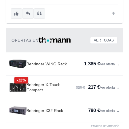
OFERTAS EN
VER TODAS
1.385 €
Behringer WING Rack
Ver oferta
→
-32%
Behringer X-Touch
217 €
320 €
Ver oferta
→
Compact
790 €
Behringer X32 Rack
Ver oferta
→
Enlaces de afiliación