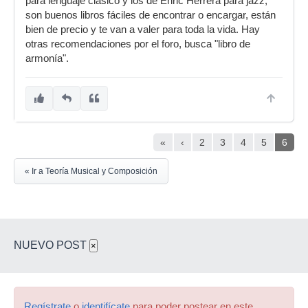
para lenguaje clásico y los de Enric Herrera para jazz,
son buenos libros fáciles de encontrar o encargar, están
bien de precio y te van a valer para toda la vida. Hay
otras recomendaciones por el foro, busca "libro de
armonía".
«
‹
2
3
4
5
6
« Ir a Teoría Musical y Composición
NUEVO POST
×
Regístrate
o
identifícate
para poder postear en este