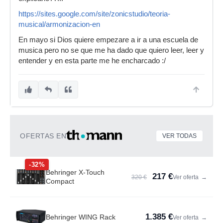
https://sites.google.com/site/zonicstudio/teoria-
musical/armonizacion-en
En mayo si Dios quiere empezare a ir a una escuela de
musica pero no se que me ha dado que quiero leer, leer y
entender y en esta parte me he encharcado :/
OFERTAS EN
VER TODAS
-32%
Behringer X-Touch
217 €
320 €
Ver oferta
→
Compact
1.385 €
Behringer WING Rack
Ver oferta
→