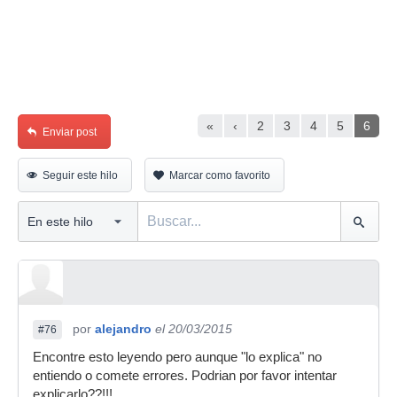
«
‹
2
3
4
5
6
Enviar post
Seguir este hilo
Marcar como favorito
por
alejandro
el 20/03/2015
#76
Encontre esto leyendo pero aunque "lo explica" no
entiendo o comete errores. Podrian por favor intentar
explicarlo??!!!