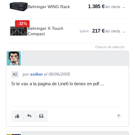
1.385 €
Behringer WING Rack
Ver oferta
→
-32%
Behringer X-Touch
217 €
320 €
Ver oferta
→
Compact
Enlaces de afiliación
por
solker
el 06/06/2005
#2
Si te vas a la pagina de Line6 lo tienes en pdf ...