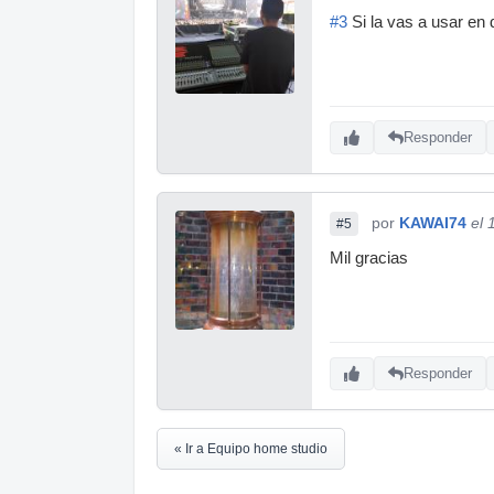
#3
Si la vas a usar en d
Responder
por
KAWAI74
el 
#5
Mil gracias
Responder
« Ir a Equipo home studio