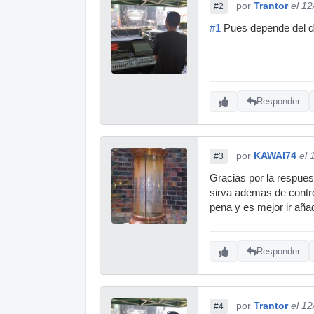
por
Trantor
el 1
#2
#1
Pues depende del din
Responder
por
KAWAI74
el 
#3
Gracias por la respues
sirva ademas de contro
pena y es mejor ir aña
Responder
por
Trantor
el 1
#4