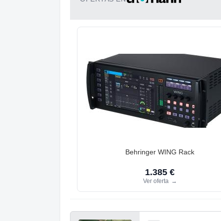
Behringer WING Rack
1.385 €
Ver oferta
→