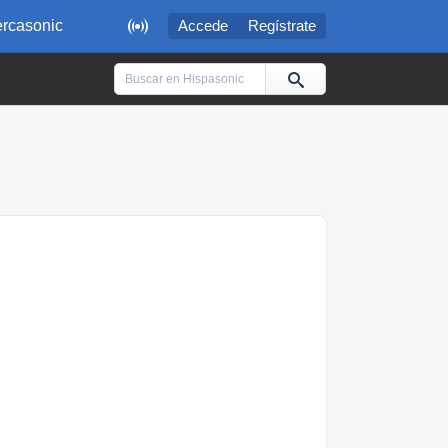

rcasonic
Accede
Regístrate