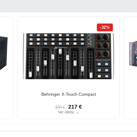
-32%
Behringer X-Touch Compact
217 €
320 €
Ver oferta
→