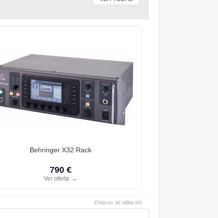
Behringer X32 Rack
790 €
Ver oferta
→
Enlaces de afiliación