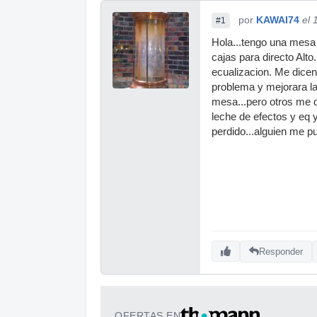
por
KAWAI74
el 
#1
Hola...tengo una mesa 
cajas para directo Alt
ecualizacion. Me dicen
problema y mejorara la
mesa...pero otros me d
leche de efectos y eq
perdido...alguien me 
Responder
OFERTAS EN