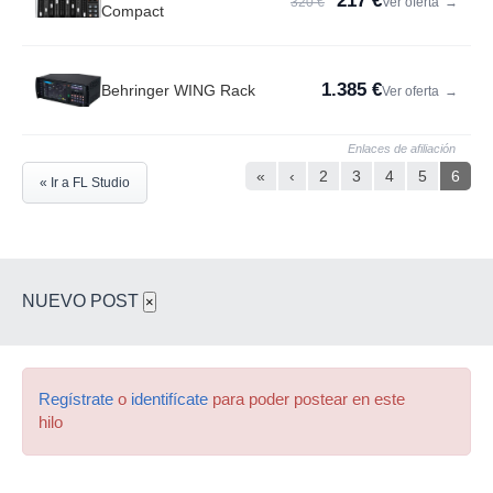
217 €
320 €
Ver oferta
→
Compact
1.385 €
Behringer WING Rack
Ver oferta
→
Enlaces de afiliación
«
‹
2
3
4
5
6
« Ir a FL Studio
NUEVO POST
×
Regístrate
o
identifícate
para poder postear en este
hilo