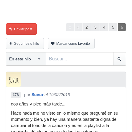
«
‹
2
3
4
5
6
Enviar post
Seguir este hilo
Marcar como favorito
por
Suvur
el 19/02/2019
#76
dos años y pico más tarde...
Hace nada me he visto en lo mismo que pregunté en su
momento y bien, ya hay una manera bastante digna de
cambiar el tono de la canción y es en la playlist a la
izquierda, dónde aparecen todos los patrones.