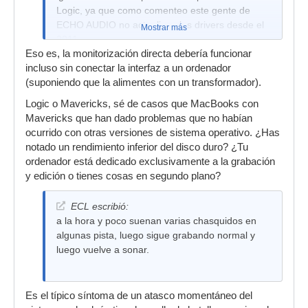
Logic, ya que como comenteo este gente de
ECHO AUDIO no actualizan los drivers desde el
Mostrar más
2011
Eso es, la monitorización directa debería funcionar
incluso sin conectar la interfaz a un ordenador
(suponiendo que la alimentes con un transformador).
Logic o Mavericks, sé de casos que MacBooks con
Mavericks que han dado problemas que no habían
ocurrido con otras versiones de sistema operativo. ¿Has
notado un rendimiento inferior del disco duro? ¿Tu
ordenador está dedicado exclusivamente a la grabación
y edición o tienes cosas en segundo plano?
ECL escribió:
a la hora y poco suenan varias chasquidos en
algunas pista, luego sigue grabando normal y
luego vuelve a sonar.
Es el típico síntoma de un atasco momentáneo del