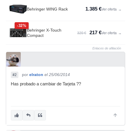
1.385 €
Behringer WING Rack
Ver oferta
→
-32%
Behringer X-Touch
217 €
320 €
Ver oferta
→
Compact
Enlaces de afiliación
por
elraton
el 25/06/2014
#2
Has probado a cambiar de Tarjeta ??