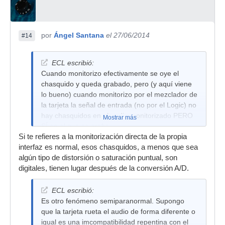
por
Ángel Santana
el 27/06/2014
#14
ECL escribió:
Cuando monitorizo efectivamente se oye el
chasquido y queda grabado, pero (y aquí viene
lo bueno) cuando monitorizo por el mezclador de
la tarjeta la señal de entrada (no por el Logic) no
hay chasquidos en el audio monitorizado PERO
Mostrar más
SÍ en el que se graba.
Si te refieres a la monitorización directa de la propia
interfaz es normal, esos chasquidos, a menos que sea
algún tipo de distorsión o saturación puntual, son
digitales, tienen lugar después de la conversión A/D.
ECL escribió:
Es otro fenómeno semiparanormal. Supongo
que la tarjeta rueta el audio de forma diferente o
igual es una imcompatibilidad repentina con el