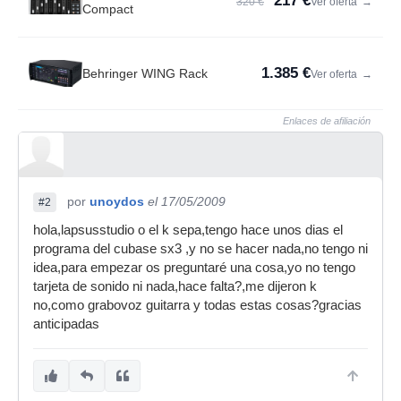
217 €
320 €
Ver oferta
→
Compact
1.385 €
Behringer WING Rack
Ver oferta
→
Enlaces de afiliación
por
unoydos
el 17/05/2009
#2
hola,lapsusstudio o el k sepa,tengo hace unos dias el
programa del cubase sx3 ,y no se hacer nada,no tengo ni
idea,para empezar os preguntaré una cosa,yo no tengo
tarjeta de sonido ni nada,hace falta?,me dijeron k
no,como grabovoz guitarra y todas estas cosas?gracias
anticipadas