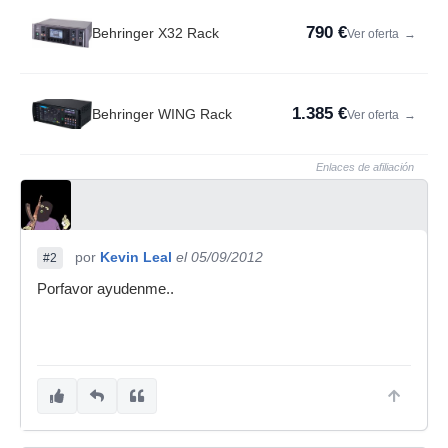
790 €
Behringer X32 Rack
Ver oferta
→
1.385 €
Behringer WING Rack
Ver oferta
→
Enlaces de afiliación
por
Kevin Leal
el 05/09/2012
#2
Porfavor ayudenme..