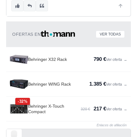
OFERTAS EN
VER TODAS
790 €
Behringer X32 Rack
Ver oferta
→
1.385 €
Behringer WING Rack
Ver oferta
→
-32%
Behringer X-Touch
217 €
320 €
Ver oferta
→
Compact
Enlaces de afiliación