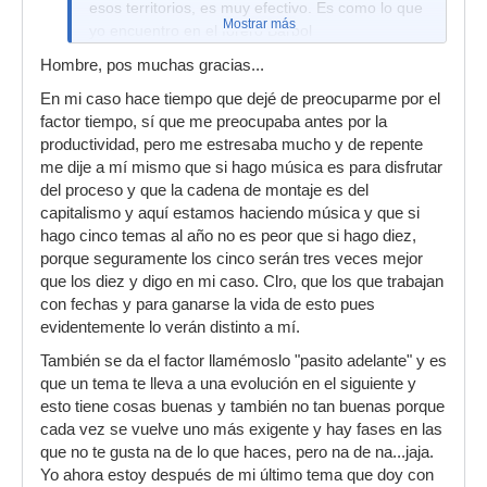
esos territorios, es muy efectivo. Es como lo que
Mostrar más
yo encuentro en el forero Barbol
Hombre, pos muchas gracias...
En mi caso hace tiempo que dejé de preocuparme por el
factor tiempo, sí que me preocupaba antes por la
productividad, pero me estresaba mucho y de repente
me dije a mí mismo que si hago música es para disfrutar
del proceso y que la cadena de montaje es del
capitalismo y aquí estamos haciendo música y que si
hago cinco temas al año no es peor que si hago diez,
porque seguramente los cinco serán tres veces mejor
que los diez y digo en mi caso. Clro, que los que trabajan
con fechas y para ganarse la vida de esto pues
evidentemente lo verán distinto a mí.
También se da el factor llamémoslo "pasito adelante" y es
que un tema te lleva a una evolución en el siguiente y
esto tiene cosas buenas y también no tan buenas porque
cada vez se vuelve uno más exigente y hay fases en las
que no te gusta na de lo que haces, pero na de na...jaja.
Yo ahora estoy después de mi último tema que doy con