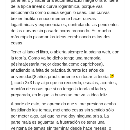
parámetro y hacer una automatización larga o rara, fuera
de la típica lineal o curva logarítmica, porque vas
escuchando como queda según lo usas. Las curvas
bezier facilitan enooormemente hacer curvas
logarítmicas y exponenciales, controlando las pendientes
de las curvas sin pasarte horas probando. Es mucho
más rápido plasmar las ideas combinando estas dos
cosas.
Tener al lado el libro, o abierta siempre la página web, con
la teoría. Como ya he dicho tengo una memoria
pésima(estaría mejor descrita como caprichosa),
añadiendo la falta de práctica durante los años de
universidad(8 años practicamente sin tocar la teoría
), cada 2x3 hay algo que no recuerdo, escalas, acordes,
montón de cosas que si no tengo la teoría al lado y
preparada, en lo que la busco se me va la idea feliz.
A parte de esto, he aprendido que si me presiono acabo
fastidiando los temas, metiendo cosas sin sentido sólo
por meter algo, así que no me doy ninguna prisa. La
parte mala es aguantar la frustración de tener una
veintena de temas sin terminar desde hace meses, o