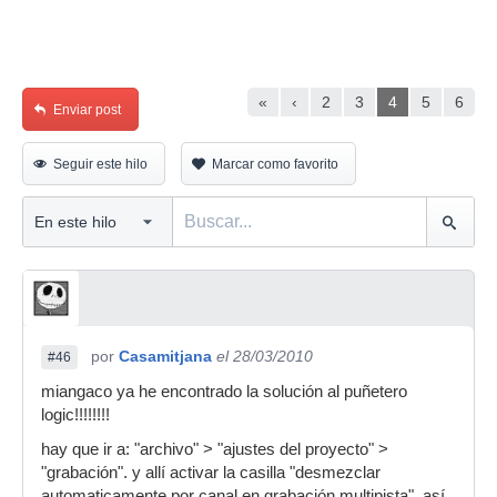
«
‹
2
3
4
5
6
Enviar post
Seguir este hilo
Marcar como favorito
por
Casamitjana
el 28/03/2010
#46
miangaco ya he encontrado la solución al puñetero
logic!!!!!!!!
hay que ir a: "archivo" > "ajustes del proyecto" >
"grabación". y allí activar la casilla "desmezclar
automaticamente por canal en grabación multipista". así