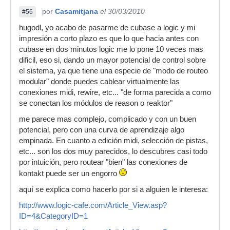
por
Casamitjana
el 30/03/2010
#56
hugodl, yo acabo de pasarme de cubase a logic y mi
impresión a corto plazo es que lo que hacia antes con
cubase en dos minutos logic me lo pone 10 veces mas
dificil, eso si, dando un mayor potencial de control sobre
el sistema, ya que tiene una especie de "modo de routeo
modular" donde puedes cablear virtualmente las
conexiones midi, rewire, etc... "de forma parecida a como
se conectan los módulos de reason o reaktor"
me parece mas complejo, complicado y con un buen
potencial, pero con una curva de aprendizaje algo
empinada. En cuanto a edición midi, selección de pistas,
etc... son los dos muy parecidos, lo descubres casi todo
por intuición, pero routear "bien" las conexiones de
kontakt puede ser un engorro
aquí se explica como hacerlo por si a alguien le interesa:
http://www.logic-cafe.com/Article_View.asp?
ID=4&CategoryID=1