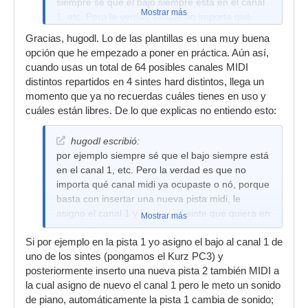
siempre sé que el bajo siempre está en el canal
Mostrar más
1, etc. Pero la verdad es que no importa qué
canal midi ya ocupaste o nó, porque basta con
Gracias, hugodl. Lo de las plantillas es una muy buena
insertar una nueva pista midi, le asigno el canal
opción que he empezado a poner en práctica. Aún así,
1 y lo ruteo al sinte que quiera en ese momento,
cuando usas un total de 64 posibles canales MIDI
total la otra pista que tengo con canal 1 seguirá
distintos repartidos en 4 sintes hard distintos, llega un
enviando información al sinte o vsti que tenía
momento que ya no recuerdas cuáles tienes en uso y
antes (en este caso el bajo), no sé si se
cuáles están libres. De lo que explicas no entiendo esto:
entiende.
Aunque dos pistas midi tengan el mismo canal
hugodl escribió:
funcionarán como pistas distintas mientras las
por ejemplo siempre sé que el bajo siempre está
asignes a sintes distintos. En el caso de vstis que
en el canal 1, etc. Pero la verdad es que no
reciban la mayoría de las pistas como Kontakt,
importa qué canal midi ya ocupaste o nó, porque
cargo otra instancia si fuese necesario y ahí ya
basta con insertar una nueva pista midi, le
tengo otros 16 canales a mi disposición.
asigno el canal 1 y lo ruteo al sinte que quiera en
Mostrar más
ese momento, total la otra pista que tengo con
Será esa tu solución?
Si por ejemplo en la pista 1 yo asigno el bajo al canal 1 de
canal 1 seguirá enviando información al sinte o
Saludos.
uno de los sintes (pongamos el Kurz PC3) y
vsti que tenía antes (en este caso el bajo)
posteriormente inserto una nueva pista 2 también MIDI a
la cual asigno de nuevo el canal 1 pero le meto un sonido
de piano, automáticamente la pista 1 cambia de sonido;