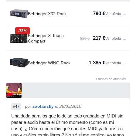
790 €
Behringer X32 Rack
Ver oferta
→
-32%
Behringer X-Touch
217 €
320 €
Ver oferta
→
Compact
1.385 €
Behringer WING Rack
Ver oferta
→
Enlaces de afiliación
por
zoolansky
el 29/03/2010
#47
Una duda para los que lo dejan todo grabado en MIDI sin
pasar a audio hasta el último momento (como es mi
caso): ¿ Cómo controláis qué canales MIDI ya tenéis en
uso y cuáles están libres ? No sé si me explico; yo tengo