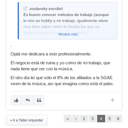
zoolansky escribió:
Es bueno conocer métodos de trabajo (aunque
lo mío es hobby y no trabajo, igualmente viene
muy bien saber cómo lo hacéis los que os
dedicáis profesionalmente al tema)
Mostrar más
.
Ojalá me dedicara a esto profesionalmente.
El negocio está de ruina y yo como de mi trabajo, que
nada tiene que ver con la música.
El otro día leí que sólo el 8% de los afiliados a la SGAE
viven de la música, así que imagina como está el patio.
«
‹
2
3
4
5
6
« Ir a Taller orquestal