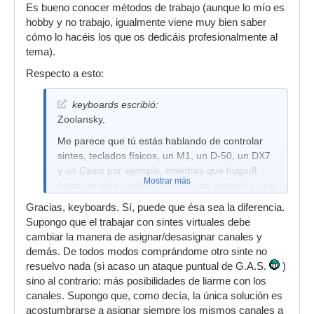
Es bueno conocer métodos de trabajo (aunque lo mío es
hobby y no trabajo, igualmente viene muy bien saber
cómo lo hacéis los que os dedicáis profesionalmente al
tema).
Respecto a esto:
keyboards escribió:
Zoolansky,
Me parece que tú estás hablando de controlar
sintes, teclados físicos, un M1, un D-50, un DX7
y un Casio por ejemplo, mientras que hugodl
Mostrar más
habla de abrir cuatro instancias de kontakt y, si le
hace falta abre otra más.
Gracias, keyboards. Sí, puede que ésa sea la diferencia.
El lo hace con un click en el PC (instrumento
Supongo que el trabajar con sintes virtuales debe
virtual) y tú te tendrías que gastar pasta en
cambiar la manera de asignar/desasignar canales y
comprar otro D-50...
demás. De todos modos comprándome otro sinte no
resuelvo nada (si acaso un ataque puntual de G.A.S.
)
Creo que hugodl se refería a esto si no me
sino al contrario: más posibilidades de liarme con los
equivoco.
canales. Supongo que, como decía, la única solución es
Saludos.
acostumbrarse a asignar siempre los mismos canales a