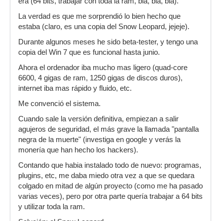
era (64 bits, trabajar con toda la ram, bla, bla, bla).
La verdad es que me sorprendió lo bien hecho que
estaba (claro, es una copia del Snow Leopard, jejeje).
Durante algunos meses he sido beta-tester, y tengo una
copia del Win 7 que es funcional hasta junio.
Ahora el ordenador iba mucho mas ligero (quad-core
6600, 4 gigas de ram, 1250 gigas de discos duros),
internet iba mas rápido y fluido, etc.
Me convenció el sistema.
Cuando sale la versión definitiva, empiezan a salir
agujeros de seguridad, el más grave la llamada "pantalla
negra de la muerte" (investiga en google y verás la
monería que han hecho los hackers).
Contando que habia instalado todo de nuevo: programas,
plugins, etc, me daba miedo otra vez a que se quedara
colgado en mitad de algún proyecto (como me ha pasado
varias veces), pero por otra parte quería trabajar a 64 bits
y utilizar toda la ram.