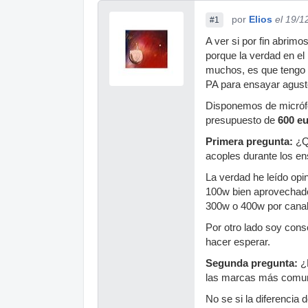
por
Elios
el 19/1
#1
A ver si por fin abrim
porque la verdad en el
muchos, es que tengo
PA para ensayar agusto
Disponemos de micrófo
presupuesto de
600 e
Primera pregunta:
¿Qu
acoples durante los en
La verdad he leído opi
100w bien aprovechado
300w o 400w por canal
Por otro lado soy cons
hacer esperar.
Segunda pregunta:
¿H
las marcas más comune
No se si la diferencia 