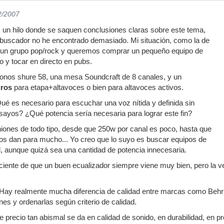
2/2007
os un hilo donde se saquen conclusiones claras sobre este tema,
 buscador no he encontrado demasiado. Mi situación, como la de
 un grupo pop/rock y queremos comprar un pequeño equipo de
 y tocar en directo en pubs.
nos shure 58, una mesa Soundcraft de 8 canales, y un
uros
para etapa+altavoces o bien para altavoces activos.
é es necesario para escuchar una voz nítida y definida sin
sayos? ¿Qué potencia sería necesaria para lograr este fin?
niones de todo tipo, desde que 250w por canal es poco, hasta que
s dan para mucho... Yo creo que lo suyo es buscar equipos de
, aunque quizá sea una cantidad de potencia innecesaria.
ciente de que un buen ecualizador siempre viene muy bien, pero la v
ay realmente mucha diferencia de calidad entre marcas como Behr
s y ordenarlas según criterio de calidad.
de precio tan abismal se da en calidad de sonido, en durabilidad, en p