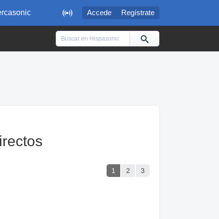

rcasonic
Accede
Regístrate
rectos
1
2
3