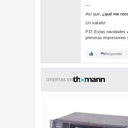
---
Así que,
¿qué me recom
Un saludo!
P.D: Estas navidades v
primeras impresiones 
Responder
OFERTAS EN