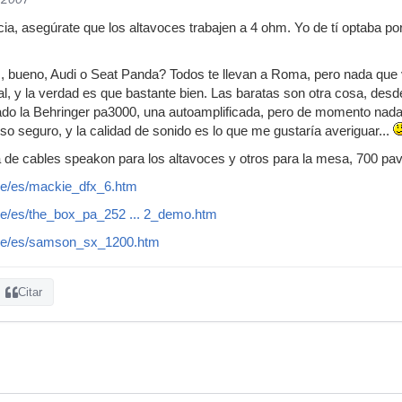
cia, asegúrate que los altavoces trabajen a 4 ohm. Yo de tí optaba p
 bueno, Audi o Seat Panda? Todos te llevan a Roma, pero nada que v
tal, y la verdad es que bastante bien. Las baratas son otra cosa, des
ado la Behringer pa3000, una autoamplificada, pero de momento nada
o seguro, y la calidad de sonido es lo que me gustaría averiguar...
lta de cables speakon para los altavoces y otros para la mesa, 700 pa
de/es/mackie_dfx_6.htm
de/es/the_box_pa_252 ... 2_demo.htm
de/es/samson_sx_1200.htm
Citar