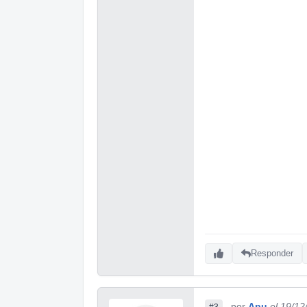
Responder
por
Apu
el 19/12
#3