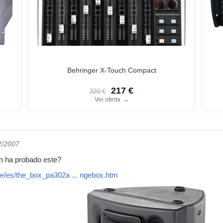
Behringer X-Touch Compact
217 €
320 €
Ver oferta
→
2/2007
n ha probado este?
e/es/the_box_pa302a ... ngebox.htm