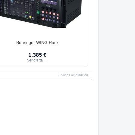
Behringer WING Rack
1.385 €
Ver oferta
→
Enlaces de afiliación