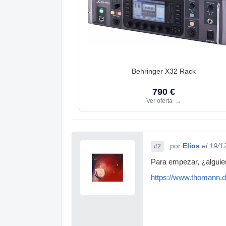
Behringer X32 Rack
790 €
Ver oferta
→
por
Elios
el 19/1
#2
Para empezar, ¿alguie
https://www.thomann.d