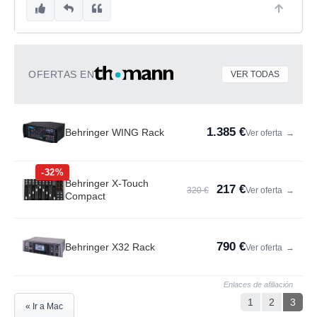
OFERTAS EN
VER TODAS
1.385 €
Behringer WING Rack
Ver oferta
→
-32%
Behringer X-Touch
217 €
320 €
Ver oferta
→
Compact
790 €
Behringer X32 Rack
Ver oferta
→
Enlaces de afiliación
1
2
3
« Ir a Mac