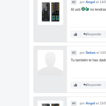
por
Angel
el 14/
#2
Al usb
no tendra
Responder
por
Sebas
el 15
#3
Tu también te has dad
Responder
por
Angel
el 15/
#4