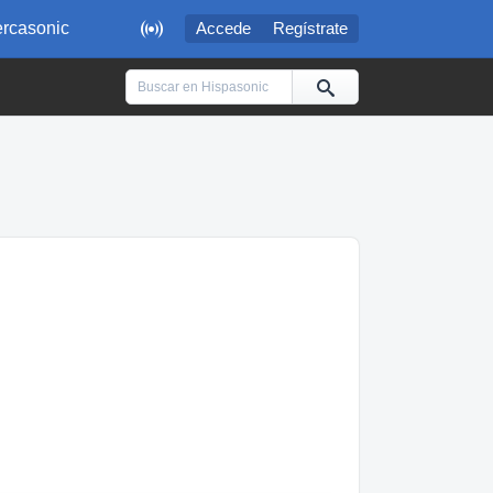

rcasonic
Accede
Regístrate