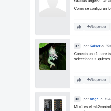
Gracias angel84! Un a
Como se configuran los
Responder
por
Kaiser
el 15
#7
Conecta un x1, abre tr
seleccionas si quiere
Responder
por
Angel
el 15/
#8
Mi x1 es el mk2control