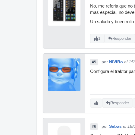
No, me referia que no 
mas especial, no dever
Un saludo y buen rollo
1
Responder
por
NiViRo
el 15
#5
Configura el traktor pa
Responder
por
Sebas
el 15
#6