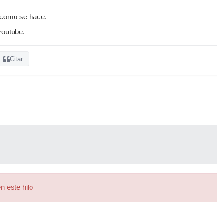
e como se hace.
 youtube.
Citar
n este hilo