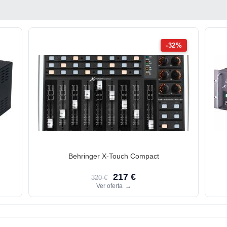
-32%
Behringer X-Touch Compact
217 €
320 €
Ver oferta
→