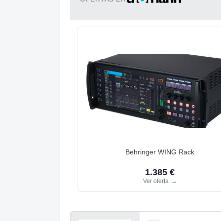
Behringer WING Rack
1.385 €
Ver oferta
→