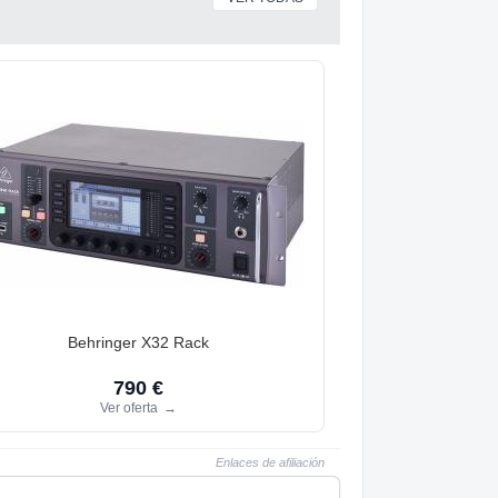
Behringer X32 Rack
790 €
Ver oferta
→
Enlaces de afiliación