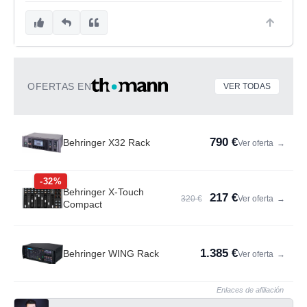
OFERTAS EN
VER TODAS
790 €
Behringer X32 Rack
Ver oferta
→
-32%
Behringer X-Touch
217 €
320 €
Ver oferta
→
Compact
1.385 €
Behringer WING Rack
Ver oferta
→
Enlaces de afiliación