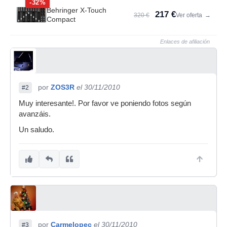
-32%
Behringer X-Touch
217 €
320 €
Ver oferta
→
Compact
Enlaces de afiliación
por
ZOS3R
el 30/11/2010
#2
Muy interesante!. Por favor ve poniendo fotos según
avanzáis.
Un saludo.
por
Carmelopec
el 30/11/2010
#3