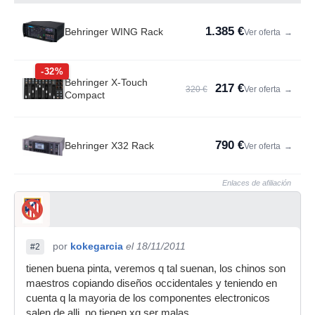
1.385 €
Behringer WING Rack
Ver oferta
→
-32%
Behringer X-Touch
217 €
320 €
Ver oferta
→
Compact
790 €
Behringer X32 Rack
Ver oferta
→
Enlaces de afiliación
por
kokegarcia
el 18/11/2011
#2
tienen buena pinta, veremos q tal suenan, los chinos son
maestros copiando diseños occidentales y teniendo en
cuenta q la mayoria de los componentes electronicos
salen de alli, no tienen xq ser malas.