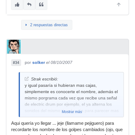
2 respuestas directas
por
solker
el 08/10/2007
#34
Strak escribió:
y igual pasaría si hubieran mas cajas,
simplemente es conocerte el nombre, además el
mismo porgrama cada vez que recibe una señal
de electric drum por ejemplo, el ya alterna los
sonidos del mismo tipo de caja para parecer mas
Mostrar más
humano.
Aqui quería yo llegar ... jeje (llamame pejiguero) para
recordarte los nombre de los golpes cambiados (ojo, que