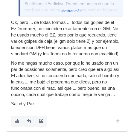
Si utilizas el Addictive Drums entonces si que lo
tendrías que editar, pero el truco está en bajarse
Mostrar más
el GM Map (creo que lo conseguí de la web
Ok, pero ... de todas formas ... todos los golpes de el
oficial de Addictive) entonces importando
EzDrummer, no coinciden exactamente con el GM. No
directamente de GP y cargando el GM Map en el
he usado mucho el EZ, pero por lo que recuerdo, tiene
cubase no hace falta editar nada.
varios golpes de caja (el gm solo tiene 2) y por ejemplo,
Saludos.
la extensión DFH tiene, varios platos mas que un
standard GM (y los Toms no lo recuerdo con exactitud)
No me hagas mucho caso, por que lo he usado enh un
par de ocasiones solamente, pero creo que era algo así.
El addictive, si no concuerda con nada, solo el bombo y
la caja ... me bajé el programa que dices, pero no
funcionaba con el mac, asi que ... pero bueno, es una
opción, cada cual que trabaje como mejor le venga ...
Salud y Paz.