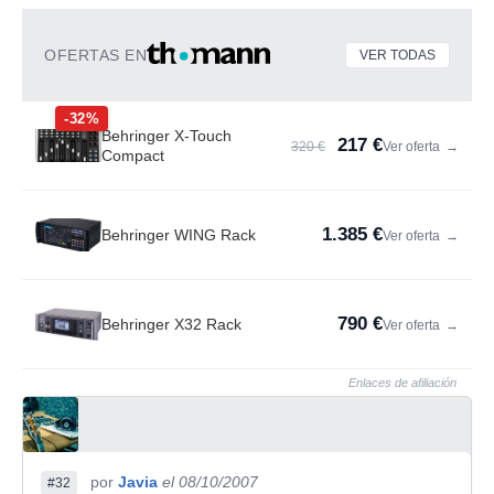
OFERTAS EN
VER TODAS
-32%
Behringer X-Touch
217 €
320 €
Ver oferta
→
Compact
1.385 €
Behringer WING Rack
Ver oferta
→
790 €
Behringer X32 Rack
Ver oferta
→
Enlaces de afiliación
por
Javia
el 08/10/2007
#32