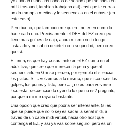
yo cuando usaba los bancos de sonido que me hacía en
mi Ultrasound, tambien trabajaba así) casi que te curras
un drummap a medida y lo secuencias en el cubase (en
este caso).
Pero bueno, que tampoco me quiero meter en como lo
hace cada uno. Precisamente el DFH del EZ creo qeu
tiene mas golpes de caja, ahora mismo no lo tengo
instalado y no sabria decirtelo con seguridad, pero creo
que sí.
El tema, es que hay cosas tanto en el EZ como en el
addictive, que creo que merecen la pena y que al
secuenciarlo en Gm se pierden, por ejemplo el silenciar
los platos. Si ... volvemos a lo mismo, que si conoces los
golpes, los pones y listo, pero ... ¿no es para volverse
loco estar secuenciando oyendo lo que no es? pregunto,
por que a mi me rayaría bastante.
Una opción que creo que podria ser interesante, (si es
que se puede que no lo sé) es sacar la señal midi, a
través de un cable midi virtual, hacia otro host que
contenga el EZ, y así ya vas sobre seguro, pero es un