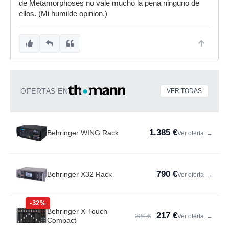
de Metamorphoses no vale mucho la pena ninguno de
ellos. (Mi humilde opinion.)
OFERTAS EN
VER TODAS
1.385 €
Behringer WING Rack
Ver oferta
→
790 €
Behringer X32 Rack
Ver oferta
→
-32%
Behringer X-Touch
217 €
320 €
Ver oferta
→
Compact