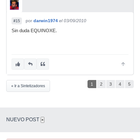
por
darwin1974
el 03/09/2010
#15
Sin duda EQUINOXE.
1
2
3
4
5
« Ir a Sintetizadores
NUEVO POST
×