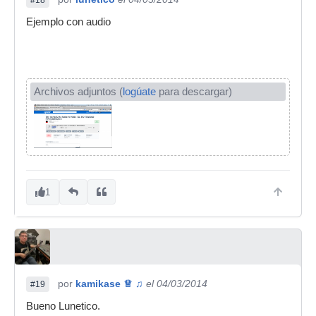
Ejemplo con audio
Archivos adjuntos (
logúate
para descargar)
1
por
kamikase ♕ ♫
el 04/03/2014
#19
Bueno Lunetico.