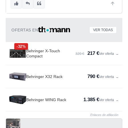
OFERTAS EN
VER TODAS
-32%
Behringer X-Touch
217 €
320 €
Ver oferta
→
Compact
790 €
Behringer X32 Rack
Ver oferta
→
1.385 €
Behringer WING Rack
Ver oferta
→
Enlaces de afiliación