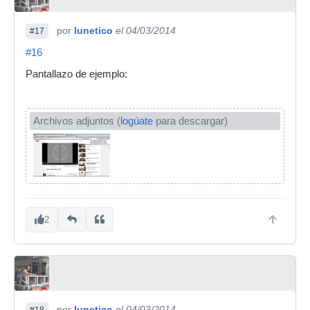
por
lunetico
el 04/03/2014
#17
#16
Pantallazo de ejemplo:
Archivos adjuntos (
logúate
para descargar)
2
por
lunetico
el 04/03/2014
#18