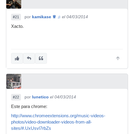
por
kamikase ♕ ♫
el 04/03/2014
#21
Xacto.
por
lunetico
el 04/03/2014
#22
Este para chrome:
http://www.chromeextensions.org/music-videos-
photos/video-downloader-videos-from-all-
sites/#.UxUsvl7rbZs