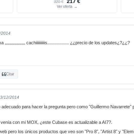
217 €
320 €
Ver oferta
→
2/2014
,,,,,,,,,,,,,,, cachiiiiiiiiiis.................. ¿¿precio de los updates¿?¿¿?
Citar
03/12/2014
ilo adecuado para hacer la pregunta pero como "Guillermo Navarrete" 
venía con mi MOX, ¿este Cubase es actualizable a AI7?.
eb pero los únicos productos que veo son "Pro 8", "Artist 8" y "Eleme