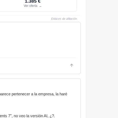
1.385 €
Ver oferta
→
Enlaces de afiliación
parece pertenecer a la empresa, la haré
nts 7", no veo la versión AI, ¿?.