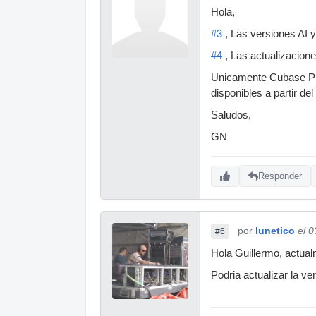
Hola,
#3
, Las versiones AI y
#4
, Las actualizacion
Unicamente Cubase Pro
disponibles a partir d
Saludos,
GN
Responder
por
lunetico
el 
#6
Hola Guillermo, actua
Podria actualizar la ver