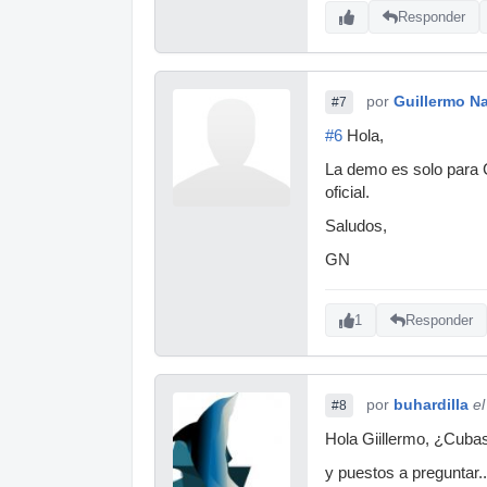
Responder
por
Guillermo Na
#7
#6
Hola,
La demo es solo para 
oficial.
Saludos,
GN
1
Responder
por
buhardilla
e
#8
Hola Giillermo, ¿Cubas
y puestos a preguntar