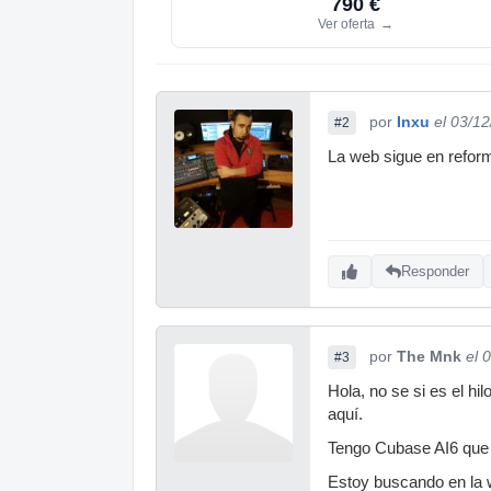
790 €
Ver oferta
→
por
Inxu
el 03/1
#2
La web sigue en reforma ,,
Responder
por
The Mnk
el 
#3
Hola, no se si es el h
aquí.
Tengo Cubase AI6 que 
Estoy buscando en la w