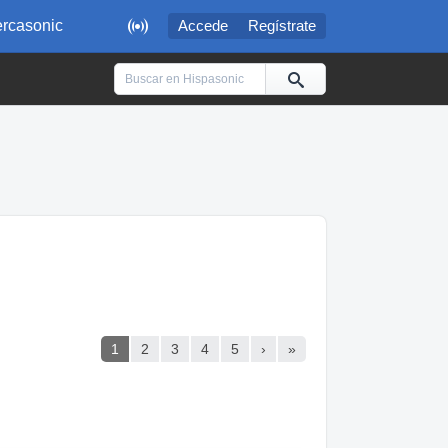

rcasonic
Accede
Regístrate
1
2
3
4
5
›
»