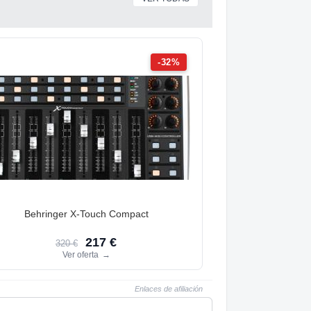
-32%
Behringer X-Touch Compact
217 €
320 €
Ver oferta
→
Enlaces de afiliación