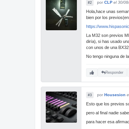
por
CLP
el 30/08
#2
Hola,hace unas semana
bien por los previos(e
https://www.hispasoni
La M32 son previos MID
diría), si has usado u
con unos de una BX32, 
No tengo ninguna de l
Responder
por
Housesion
e
#3
Esto que los previos s
pero al final nadie sabe
para hacer esa afirmac