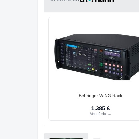
Behringer WING Rack
1.385 €
Ver oferta
→