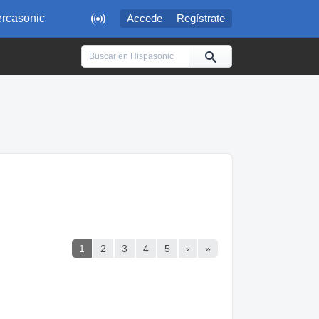

rcasonic
Accede
Regístrate
1
2
3
4
5
›
»