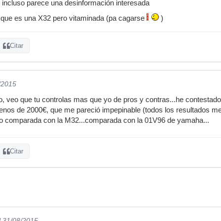
 incluso parece una desinformación interesada
do que es una X32 pero vitaminada (pa cagarse
)
Citar
/2015
go, veo que tu controlas mas que yo de pros y contras...he contestado
nos de 2000€, que me pareció impepinable (todos los resultados med
 no comparada con la M32...comparada con la 01V96 de yamaha...
Citar
l 31/08/2015