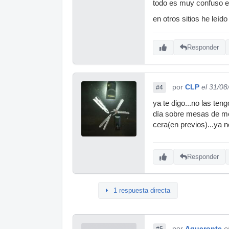
todo es muy confuso e
en otros sitios he leí
Responder
por
CLP
el 31/08
#4
ya te digo...no las ten
día sobre mesas de me
cera(en previos)...ya
Responder
1 respuesta directa
por
Aqueronte
e
#5