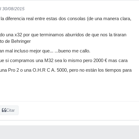
l 30/08/2015
 la diferencia real entre estas dos consolas (de una manera clara,
o una x32 por que terminamos aburridos de que nos la tiraran
ito de Behringer
an mal incluso mejor que... ...bueno me callo.
que si compramos una M32 sea lo mismo pero 2000 € mas cara
una Pro 2 o una O.H.R C A. 5000, pero no están los tiempos para
Citar