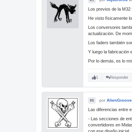
Los previos de la M32 
He visto físicamente l
Los conversores tambi
actualización. De mom
Los faders también son
Y luego la fabricación
Por lo demás, es lo 
1
Responder
por
AlienGroove
#6
Las diferencias entre 
- Las secciones de ent
convertidores en Midas
con ese diseño inicial.