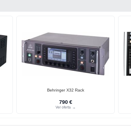
Behringer X32 Rack
790 €
Ver oferta
→