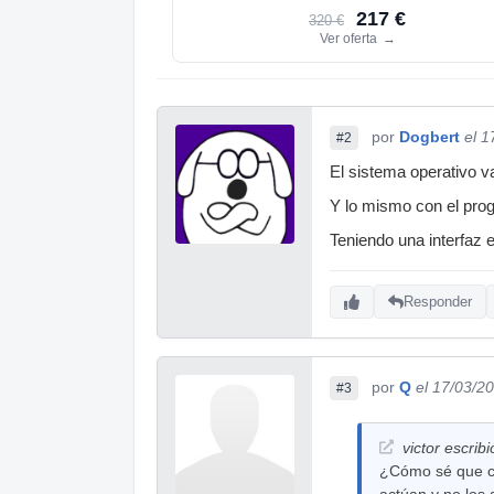
217 €
320 €
Ver oferta
→
por
Dogbert
el 1
#2
El sistema operativo v
Y lo mismo con el pro
Teniendo una interfaz 
Responder
por
Q
el 17/03/2
#3
victor escribi
¿Cómo sé que cua
actúan y no los 