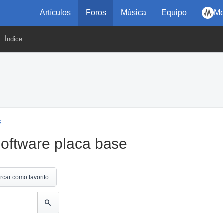
Artículos
Foros
Música
Equipo
Me
Índice
s
software placa base
rcar como favorito