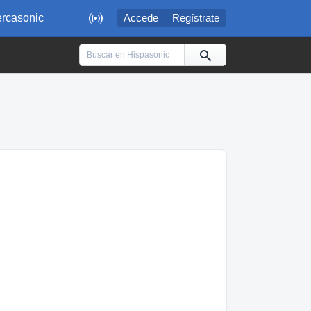

rcasonic
Accede
Regístrate