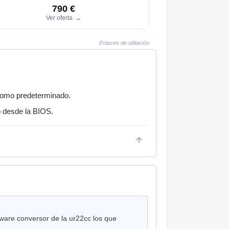
790 €
Ver oferta
→
Enlaces de afiliación
 como predeterminado.
o desde la BIOS.
tware conversor de la ur22cc los que