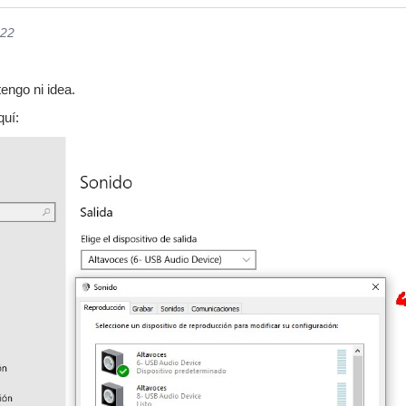
022
tengo ni idea.
quí: