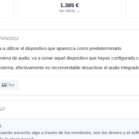
1.385 €
Ver oferta
→
7/03/2022
a a utilizar el dispositivo que aparezca como predeterminado.
grama de audio, va a sonar aquel dispositivo que hayas configurado
externa, efectivamente es recomendable desactivar el audio integrad
Citar
022
ó:
ndo escucho algo a través de los monitores, son los drivers y el sof
de la placa base?