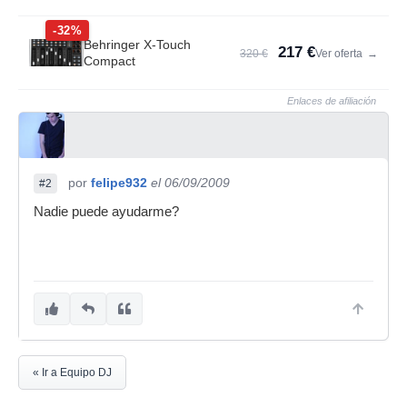
-32%
Behringer X-Touch
217 €
320 €
Ver oferta
→
Compact
Enlaces de afiliación
por
felipe932
el 06/09/2009
#2
Nadie puede ayudarme?
« Ir a Equipo DJ