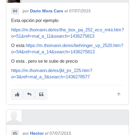
por
Dario Mora Caro
el 07/07/2015
#4
Esta opción por ejemplo
https://m.thomann.de/es/the_box_pa_252_eco_mkii.htm?
o=51&ref=mal_a_11&search=1436275813
O esta
https://m.thomann.de/es/behringer_vp_2520.htm?
o=54&ref=mal_a_14&search=1436275813
O esta , pero se te sube de precio
https://m.thomann.de/es/jbl_jrx_225.htm?
o=3&ref=mal_a_3&search=1436278577
por
Hector
el 07/07/2015
#5