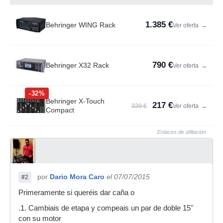
1.385 €
Behringer WING Rack
Ver oferta
→
790 €
Behringer X32 Rack
Ver oferta
→
-32%
Behringer X-Touch
217 €
320 €
Ver oferta
→
Compact
Enlaces de afiliación
por
Dario Mora Caro
el 07/07/2015
#2
Primeramente si queréis dar caña o
.1. Cambiais de etapa y compeais un par de doble 15"
con su motor