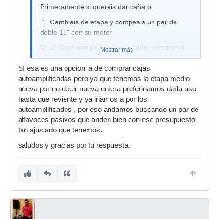
Primeramente si queréis dar caña o
.1. Cambiais de etapa y compeais un par de
doble 15" con su motor
O ..2. Creó que es la más rentable, compraros
Mostrar más
una pareja de altavoces activos de una pulgada
con su motor de 350 wrms y fuera
SI esa es una opcion la de comprar cajas
autoamplificadas pero ya que tenemos la etapa medio
Me inclinó según vuestro presupuesto y aún así
nueva por no decir nueva entera prefeririamos darla uso
la primera opción , porque una etapa medio
hasta que reviente y ya iriamos a por los
decente te vas a los 400€ y si sumas cajas se te
autoamplificados , por eso andamos buscando un par de
dispara
altavoces pasivos que anden bien con ese presupuesto
Yo optaría por 2 cajas auto amplificadas
tan ajustado que tenemos.
Esperó averte ayudado jejeje
saludos y gracias por tu respuesta.