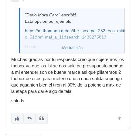
"Dario Mora Caro" escribió:
Esta opción por ejemplo
https://m.thomann.de/es/the_box_pa_252_eco_mkii.htm?
o=51&ref=mal_a_11&search=1436275813
O esta
Mostrar más
https://m.thomann.de/es/behringer_vp_2520.htm?
o=54&ref=mal_a_14&search=1436275813
Muchas gracias por tu respuesta creo que cojeremos los
thebox ya que los jbl se nos sale de presupuesto aunque
O esta , pero se te sube de precio
a mi entender son de buena marca asi que pillaremos 2
https://m.thomann.de/es/jbl_jrx_225.htm?
thebox de esos para meterlo uno a cada salida supongo
o=3&ref=mal_a_3&search=1436278577
que aguanten bien el tiron al 90% de la potencia max de
la etapa para darle algo de tela.
saluds